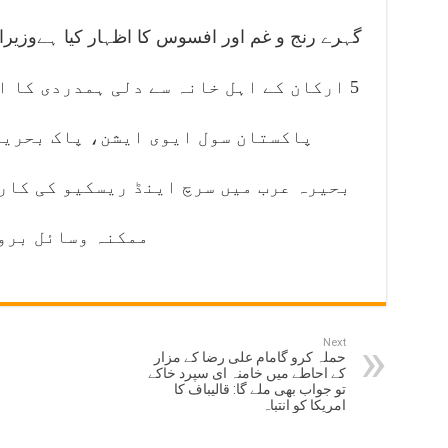
گہرے رنج و غم اور افسوس کا اظہار کیا ہےوزیر
5 ارکان کے اہل خانہ سے دلی ہمدردی کا 
پاکستان سول ایوی ایشن، پاک بحریہ
بحیرہ عرب میں سرچ اینڈ ریسکیو کی کار
ممکنہ وسائل بروئ
Next
حملہ کرو گامام علی رضا کے مزار
کے احاطے میں خامنہ ای سپرد خاکے
تو جواب بھی ملے گا: قالیباف کا
امریکا کو انتباہ