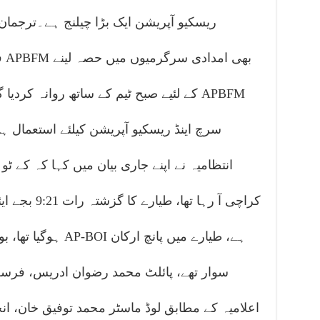
ریسکیو آپریشن ایک بڑا چیلنج ہے۔ترجمان
ف
کے لئیے صبح ٹیم کے ساتھ روانہ کردیا گیا، 
سرچ اینڈ ریسکیو آپریشن کیلئے استعمال ہ
انتظامیہ نے اپنے جاری بیان میں کہا کہ کے ٹو
کراچی آ رہا 
سوار تھے، پائلٹ محمد رضوان ادریس، فر
اعلامیہ کے مطابق لوڈ ماسٹر محمد توفیق خان، ان