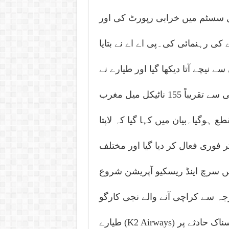
 18 منٹ پر نیویگیشنل سسٹم میں خرابی رپورٹ کی اور
 کی رہنمائی کی۔پی اے اے نے بتایا
 پر تیزی سے نیچے آتا دیکھا گیا اور طیارے نے
اچانک اپنی سمت تبدیل کی، جس کے بعد کراچی سے تقریباً 155 ناٹیکل میل مغرب
 ہوگیا۔بیان میں کہا گیا کہ لاپتا
 فوری فعال کر دیا گیا اور مختلف
میں سرچ اینڈ ریسکیو آپریشن شروع
جہ سے کراچی آنے والے نجی کارگو
طیارے (K2 Airways) کے بحیرہ عرب میں گر کر لاپتہ ہونے کے افسوسناک حادثے پر