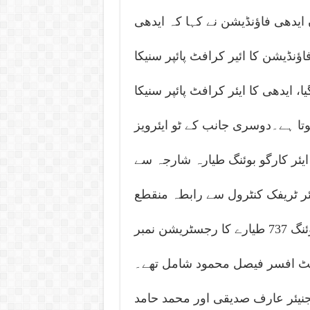
 ایدھی فاؤنڈیشن نے کہا کہ ایدھی
اؤنڈیشن کا ائیر کرافٹ پائپر سنیکا APBFM بھی امدادی سرگرمیوں میں حصہ لینے
ایدھی کا ایئر کرافٹ پائپر سنیکا APBFM
وتا ہے۔دوسری جانب کے ٹو ایئرویز
 ایئر کارگو بوئنگ طیارہ شارجہ سے
تھا، طیارے کا گزشتہ رات 9:21 بجے ایئر ٹریفک کنٹرول سے رابطہ منقطع
ہوگیا تھا، بوئنگ 737 طیارے کا رجسٹریشن نمبر AP-BOI ہے، طیارے میں پانچ ارکان
سٹ افسر فیصل محمود شامل تھے۔
جنیئر عارف صدیقی اور محمد حامد