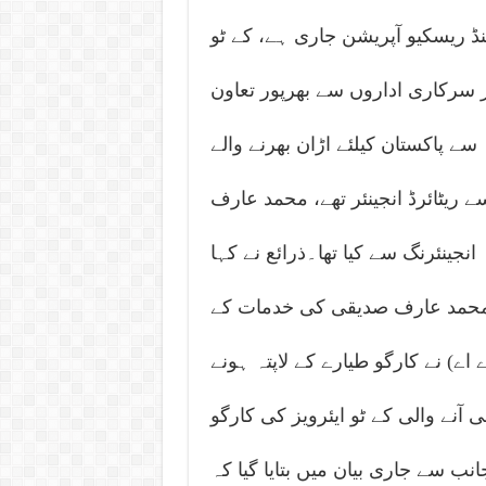
ڈ ریسکیو آپریشن جاری ہے، کے ٹو
ر سرکاری اداروں سے بھرپور تعاون
ن کیلئے اڑان بھرنے والے K2 ایئر کے کارگو
 ریٹائرڈ انجینئر تھے، محمد عارف
انجینئرنگ سے کیا تھا۔ذرائع نے کہا
د عارف صدیقی کی خدمات کےK2 ایئر نے
اے) نے کارگو طیارے کے لاپتہ ہونے
آنے والی کے ٹو ایئرویز کی کارگو
ب سے جاری بیان میں بتایا گیا کہ