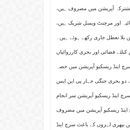
 مشترکہ آپریشن میں مصروف ہیں،
ضائیہ اور مرچنٹ ویسل شریک ہیں،
ن بلا تعطل جاری رکھے ہوئے ہیں۔
کیلئے فضائی اور بحری کارروائیاں
سرچ اینڈ ریسکیو آپریشن میں حصہ
ے دو بحری جنگی جہاز پی این ایس
سرچ اینڈ ریسکیو آپریشن سر انجام
 اینڈ ریسکیو آپریشن میں مصروف
ں بپھری لہروں کے باعث سرچ اینڈ