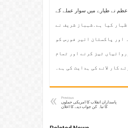
اعظم نے طیارے میں سوار عملے کے
اظہار کیا ہے۔شہباز شریف نے
 اور پاکستان ائیر فورس کو
روائیاں تیز کرنے اور تمام
ے کار لانے کی ہدایت کی ہے۔
Previous
پاسداران انقلاب کا امریکی حملوں
کا تباہ کن جواب دینے کا اعلان