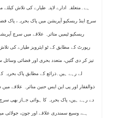
ہے۔متعلقہ ادارے لاپتہ طیارے کی تلاش کیلئے
سرچ اینڈ ریسکیو آپریشن میں پاک بحریہ، پاک ف
ریسکیو ٹیمیں متاثرہ علاقے میں سرچ آپریش
رپورٹ کے مطابق کے ٹو ایئرویز طیارے کی تلاش 
تیز کر دی گئیں، متعدد بحری اور فضائی وسائل 
لے رہے ہیں۔ذرائع کے مطابق پاک بحریہ ک
ذوالفقار اور پی این ایس حنین متاثرہ علاقے میں 
دے رہے ہیں، پاک بحریہ کا ہوائی جہاز بھی سرچ
ہے، وسیع سمندری علاقے اور جون، جولائی می