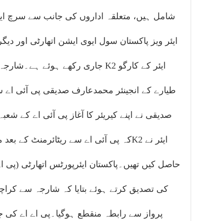
شامل ہیں، متعلقہ اداروں کی جانب سے سرچ این
ایئر ویز پاکستان سول ایوی ایشن اتھارٹی اور دیگ
جاری رکھے ہوئے ہے۔شارجہ سے پاکستا
طیارے کے انجینئر محمدعارف صدیقی پی آئی اے سے
صدیقی نے اپنے کیریئر کا آغاز پی آئی اے کے شعبہ 
کہ پی آئی اے سے ریٹائرمنٹ کے بعد محم
حاصل کیں تھیں۔پاکستان ایئرپورٹس اتھارٹی (پی اے 
کی تصدیق کرتے ہوئے بتایا کہ شارجہ سے کراچی 
پرواز سے رابطہ منقطع ہوگیا۔پی اے اے کی جان