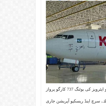
شارجہ سے کراچی آنے والی نجی کمپنی کے ٹو ایئرویز کی بوئنگ 737 کارگو پرواز
ے سرچ اینڈ ریسکیو آپریشن جاری