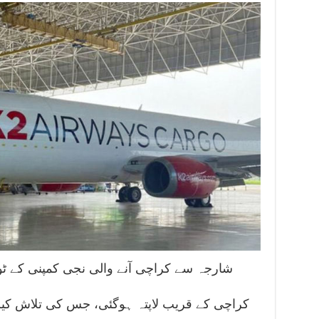
کراچی کے قریب لاپتہ ہوگئی، جس کی تلاش کیلئ