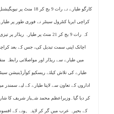
کارگو طیارے نے رات 9 بج کر
کراچی ایریا کنٹرول سینٹر نے فوری طور پر طیارے
کہ رات 9 بج کر 21 منٹ پر طیارہ ریڈار
میں طیارے سے ریڈار اور مواصلاتی رابطہ منقطع
طیارے کی تلاش کیلئے ریسکیو کوآرڈینیشن سینٹر
اداروں کے تعاون سے لاپتا طیارے کے لیے سمندر 
کر دیا گیا۔وزیراعظم محمد شہباز شریف کا شار