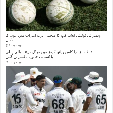
ویمنز ٹی ٹوئنٹی ایشیا کپ کا متحدہ عرب امارات میں ہونے کا
امکان
2 days ago
فاطمہ زہرا کامن ویلتھ گیمز میں میڈل جیتنے والی پہلی
پاکستانی خاتون باکسر بن گئیں
5 days ago