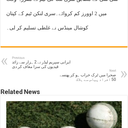
میں 2 اوورز کم کروائے۔سری لنکن ٹیم کے کپتان
کوشال مینڈس نے غلطی تسلیم کر لی۔
Previous
ایرانی سپریم لیڈر نے 2 ہزار سے زائد
قیدیوں کی سزا معاف کر دی
Next
صحرا میں ٹرک خراب ہو کر پھنسے
50 افراد پیاس سے ہلاک
Related News