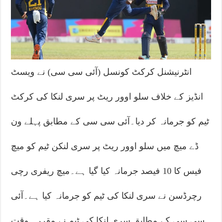
انٹرنیشنل کرکٹ کونسل (آئی سی سی) نے ویسٹ
انڈیز کے خلاف سلو اوور ریٹ پر سری لنکا کی کرکٹ
ٹیم کو جرمانہ کر دیا۔آئی سی سی کے مطابق پہلے ون
ڈے میچ میں سلو اوور ریٹ پر سری لنکن ٹیم کو میچ
فیس کا 10 فیصد جرمانہ کیا گیا ہے۔میچ ریفری رچی
رچرڈسن نے سری لنکا کی ٹیم کو جرمانہ کیا ہے۔آئی
سی سی کے مطابق سری لنکا کی ٹیم نے مقررہ وقت