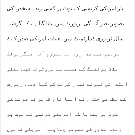
بار امریکی کرنسی کے نوٹ پر کسی زندہ شخص کی
تصویر نظر آئے گی۔رپورٹ میں بتایا گیا ہے کہ گزشتہ
سال ٹریژری ڈیپارٹمنٹ میں تعینات امریکی صدر کے 2
قریبی عہدیداروں نے بیورو آف اینگریونگ
اینڈ پرنٹنگ کے عملے سے پروٹوٹائپس یعنی
ابتدائی نمونے تیار کرنے کو کہا تھا. رپورٹ
کے مطابق حکام نے اپنا نام ظاہر نہ کرنے کی
شرط پر بتایا کہ امریکی کرنسی کے نوٹ پر
زندہ صدور کی تصویر چھاپنا امریکی قانون