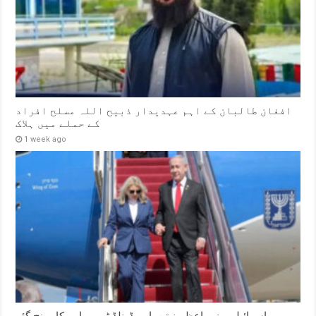
افغان طالبان کے اہم عہدیدار ذبیح اللہ مسلح افراد
کے حملے میں ہلاک
1 week ago
اسرائیلی وزیر اعظم نیتن یاہو ڈونلڈ ٹرمپ امریکا پہنچ گئے