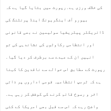
کی خلاف ورزی ہے۔رپورٹ میں بتایا گیا ہے کہ
بیورو آف اینگریونگ اینڈ پرنٹنگ کی
ڈائریکٹر پیٹریشیا سولیمین نے بھی قانونی
اور انتظامی رکاوٹوں کی نشاندہی کی تو
انہیں ان کے عہدے سے برطرف کر دیا گیا۔
رپورٹ کے مطابق اس حوالے سے ناقدین کا کہنا
ہے کہ ٹرمپ انتظامیہ قومی اداروں پر ذاتی
اثر و رسوخ قائم کرنے کی کوشش کر رہی ہے۔
واضح رہے کہ اس سے قبل بھی امریکا کے کئی