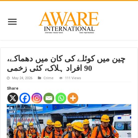
چین میں کوئلے کی کان میں دھماکے،
90 افراد ہلاک، کئی زخمی
May 24, 2026
Crime
111 Views
Share