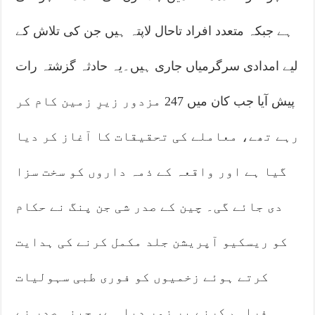
ہے جبکہ متعدد افراد تاحال لاپتہ ہیں جن کی تلاش کے
لیے امدادی سرگرمیاں جاری ہیں۔یہ حادثہ گزشتہ رات
پیش آیا جب کان میں 247 مزدور زیرِ زمین کام کر
رہے تھے، معاملے کی تحقیقات کا آغاز کر دیا
گیا ہے اور واقعہ کے ذمہ داروں کو سخت سزا
دی جائے گی۔ چین کے صدر شی جن پنگ نے حکام
کو ریسکیو آپریشن جلد مکمل کرنے کی ہدایت
کرتے ہوئے زخمیوں کو فوری طبی سہولیات
فراہم کرنے پر زور دیا ہے، چینی صدر نے