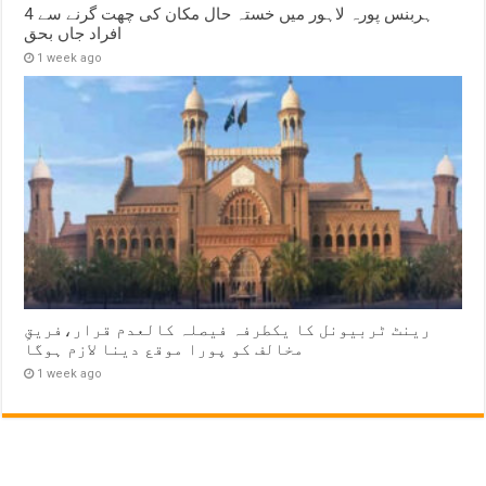
ہربنس پورہ لاہور میں خستہ حال مکان کی چھت گرنے سے 4
افراد جاں بحق
1 week ago
رینٹ ٹربیونل کا یکطرفہ فیصلہ کالعدم قرار،فریقِ
مخالف کو پورا موقع دینا لازم ہوگا
1 week ago