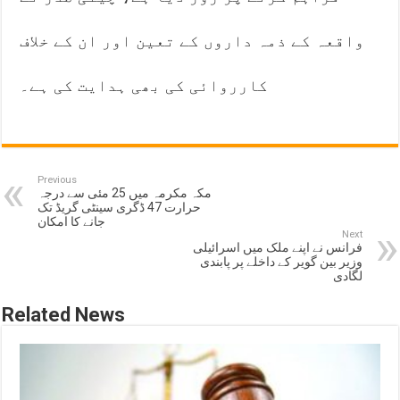
واقعہ کے ذمہ داروں کے تعین اور ان کے خلاف
کارروائی کی بھی ہدایت کی ہے۔
Previous
مکہ مکرمہ میں 25 مئی سے درجہ
حرارت 47 ڈگری سینٹی گریڈ تک
جانے کا امکان
Next
فرانس نے اپنے ملک میں اسرائیلی
وزیر بین گویر کے داخلے پر پابندی
لگادی
Related News