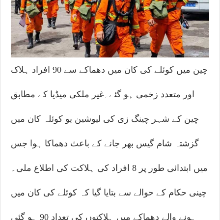
چین میں کوئلے کی کان میں دھماکے سے 90 افراد ہلاک
اور متعدد زخمی ہو گئے۔غیر ملکی میڈیا کے مطابق
چین کے شہر چینگ زی کی لیوشین یو کوئلہ کان میں
گزشتہ شام گیس بھر جانے کے باعث دھماکا ہوا جس
میں ابتدائی طور پر 8 افراد کی ہلاکت کی اطلاع ملی۔
چینی حکام کے حوالے سے بتایا گیا کہ کوئلے کی کان میں
ہونے والے دھماکے میں ہلاکتوں کی تعداد 90 ہو گئی