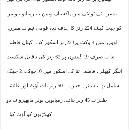
تیسرے ٹی ٹوئنٹی میں پاکستان ویمن نے زمبابوے ویمن
کو جیت کیلئے 224 رنز کا ہدف دیا، قومی ٹیم نے مقررہ
اوورز میں 4 وکٹ پر223رنز اسکور کیے۔کپتان فاطمہ
ثنا نے صرف 19 گیندوں پر 62 رنز کی ناقابل شکست
اننگز کھیلی، فاطمہ ثنا کے اسکور میں 10چوکے، 2 چھکے
شامل تھے، سائرہ جبین نے 50 رنز ناٹ آؤٹ اور عائشہ
ظفر نے 45 رنز بنائے۔زمبابوین بولر مابھیرو نے دو
کھلاڑیوں کو آؤٹ کیا۔