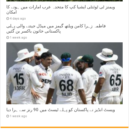
ویمنز ٹی ٹوئنٹی ایشیا کپ کا متحدہ عرب امارات میں ہونے کا
امکان
4 days ago
فاطمہ زہرا کامن ویلتھ گیمز میں میڈل جیتنے والی پہلی
پاکستانی خاتون باکسر بن گئیں
1 week ago
ویسٹ انڈیز نے پاکستان کو پہلے ٹیسٹ میں 90 رنز سے ہرا دیا
1 week ago