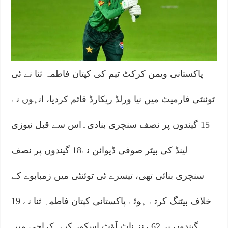
پاکستانی ویمن کرکٹ ٹیم کی کپتان فاطمہ ثنا نے ٹی
ٹوئنٹی فارمیٹ میں نیا ورلڈ ریکارڈ قائم کردیا، انہوں نے
15 گیندوں پر نصف سنچری بنادی۔اس سے قبل نیوزی
لینڈ کی بیٹر صوفی ڈیوائن نے18 گیندوں پر نصف
سنچری بنائی تھی، تیسرے ٹی ٹوئنٹی میں زمبابوے کے
خلاف بیٹنگ کرتے ہوئے پاکستانی کپتان فاطمہ ثنا نے 19
گیندوں پر 62 رنز ناٹ آؤٹ اسکور کیے۔کراچی میں