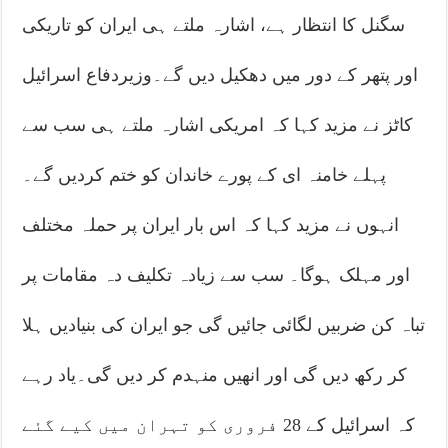
سگنل کا انتظار ہے، اشارہ ملتے ہی ایران کو تاریکی
اور پتھر کے دور میں دھکیل دیں گے۔وزیردفاع اسرائیل
کاٹز نے مزید کہا کہ امریکی اشارہ ملتے ہی سب سے
پہلے خامنہ ای کے پورے خاندان کو ختم کردیں گے۔
انہوں نے مزید کہا کہ اس بار ایران پر حملہ مختلف
اور مہلک ہوگا۔ سب سے زیادہ تکلیف دہ مقامات پر
تباہ کن ضربیں لگائی جائیں گی جو ایران کی بنیادیں ہلا
کر رکھ دیں گی اور انھیں منہدم کر دیں گی۔یاد رہے
کہ اسرائیل کے 28 فروری کو تہران میں کیے گئے