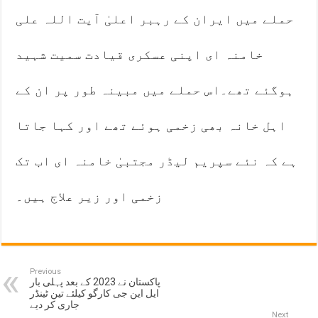
حملے میں ایران کے رہبر اعلیٰ آیت اللہ علی
خامنہ ای اپنی عسکری قیادت سمیت شہید
ہوگئے تھے۔اس حملے میں مبینہ طور پر ان کے
اہل خانہ بھی زخمی ہوئے تھے اور کہا جاتا
ہے کہ نئے سپریم لیڈر مجتبیٰ خامنہ ای اب تک
زخمی اور زیر علاج ہیں۔
Previous
پاکستان نے 2023 کے بعد پہلی بار
ایل این جی کارگو کیلئے تین ٹینڈر
جاری کر دیے
Next