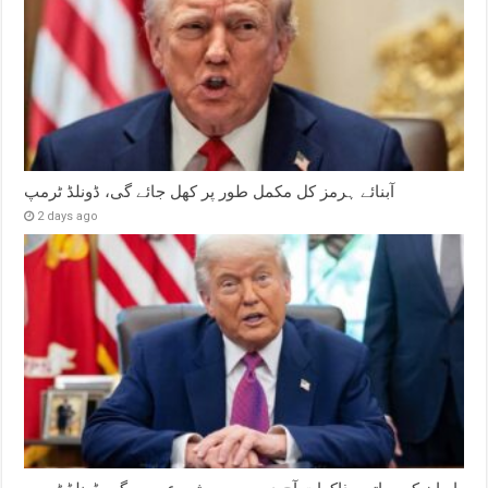
آبنائے ہرمز کل مکمل طور پر کھل جائے گی، ڈونلڈ ٹرمپ
2 days ago