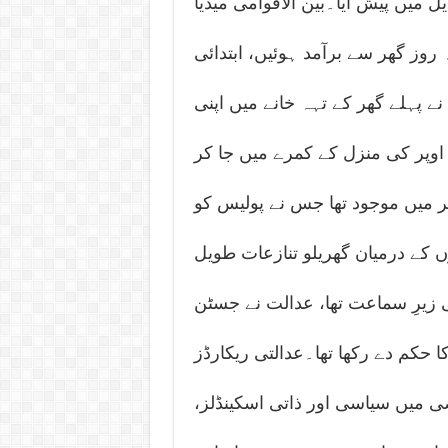
ل میں پیش آیا۔بین الاقوامی میڈیا
وز گھر سے برآمد ہوئیں، ابتدائی
نے پہلے گھر کے تہہ خانے میں اپنی
ں اوپر کی منزل کے کمرے میں جا کر
ر میں موجود تھا جس نے پولیس کو
کے درمیان گھریلو تنازعات طویل
زیرِ سماعت تھا، عدالت نے جسٹن
ا حکم دے رکھا تھا۔عدالتی ریکارڈز
ی میں سیاسی اور ذاتی اسکینڈلز،