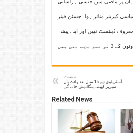
ں۔ان پر ماضی میں جنسی ہراسانی
اسی کیریئر متاثر ہوا۔جسٹن فیئر
عروف ڈینٹسٹ تھیں اور اپنے پیشہ
بچے بھی ہیں
Previous
آسٹریلوی ٹیم 15 سال بعد وائٹ بال
سیریز کھیلنے بنگلادیش جائے گی
Related News