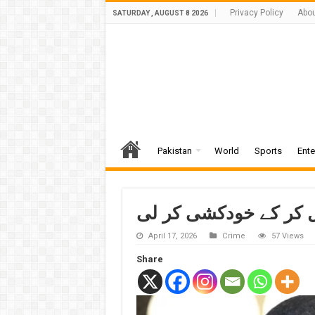
Privacy Policy
Abou
SATURDAY , AUGUST 8 2026
Pakistan
World
Sports
Ente
تل کر کے خودکشی کر لی
April 17, 2026
Crime
57 Views
Share