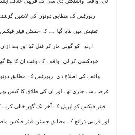
لی، واقعہ واشنگٹن ڈی سی کے قریبی علاقے اینندی
رپورٹس کے مطابق دونوں کی لاشیں گزشتہ ر
تفتیش میں بتایا گیا ہے کہ جسٹن فیئر فیکس 
اہلیہ کو گولی مار کر قتل کیا اور بعد ازا
خودکشی کر لی۔واقعے کے وقت ان کا بیٹا گھ
واقعے کی اطلاع دی۔رپورٹس کے مطابق دونوں 
عرصے سے جاری تھے اور ان کی طلاق کا کیس بھی 
فیئر فیکس کو اپریل کے آخر تک گھر خالی کرنے ک
اور قریبی ذرائع کے مطابق جسٹن فیئر فیکس ماض