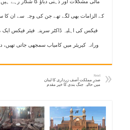
مالی مشکلات اور ذہنی دباؤ کا شکار رہے ہی
کے الزامات بھی لگے تھے جن کی وجہ سے ان کا سی
فیکس کی اہلیہ ڈاکٹر سرینہ فیئر فیکس ایک م
ورانہ کیریئر میں کامیاب سمجھی جاتی تھیں، دونوں کے 2 نو عمر 
Next
صدرِ مملکت آصف زرداری کا لبنان
میں حالیہ جنگ بندی کا خیر مقدم