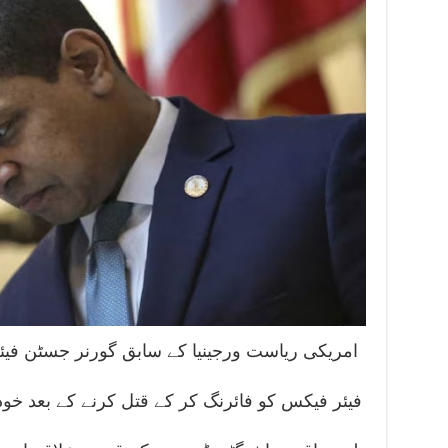
امریکی ریاست ورجینیا کے سابق گورنر جسٹن فیئر
فیئر فیکس کو فائرنگ کر کے قتل کرنے کے بعد خو