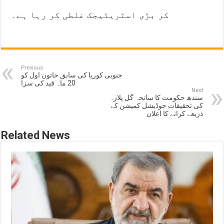
کر بڑی اسٹریٹیجک غلطی کر رہا ہے۔
Previous
جنوبی کوریا کی سابق خاتون اول کو
20 ماہ قید کی سزا
Next
سندھ حکومت کا سانحہ گل پلازہ
کی تحقیقات جوڈیشل کمیشن کے
ذریعے کرانے کا اعلان
Related News