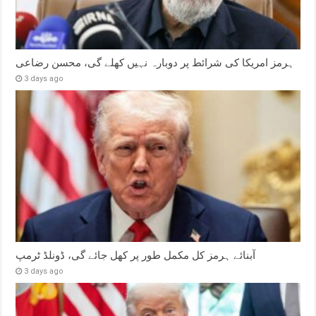
ہرمز امریکا کی شرائط پر دوبارہ نہیں کھلے گی، محسن رضاعی
3 days ago
آبنائے ہرمز کل مکمل طور پر کھل جائے گی، ڈونلڈ ٹرمپ
3 days ago