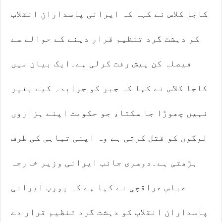
کاجا کلاس نے کہا کہ ایرانی پاسدارانِ انقلاب
کو دہشت گرد تنظیم قرار دینے کے حوالے سے
فیصلہ کن پیش رفت کرلی ہے۔ایک بیان میں
کاجا کلاس نے کہا کہ جبر کو جوابدہ کیے بغیر
نہیں چھوڑا جا سکتا، جو حکومت اپنے ہزاروں
لوگوں کو قتل کرتی ہے وہ اپنی تباہی کی طرف
بڑھتی ہے۔دوسری جانب ایرانی وزیر خارجہ
عباس عراقچی نے کہا ہے کہ یورپ ایرانی
پاسداران انقلاب کو دہشت گرد تنظیم قرار دے