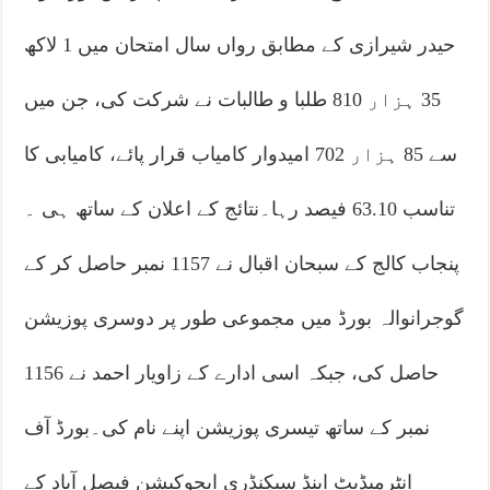
حیدر شیرازی کے مطابق رواں سال امتحان میں 1 لاکھ
35 ہزار 810 طلبا و طالبات نے شرکت کی، جن میں
سے 85 ہزار 702 امیدوار کامیاب قرار پائے، کامیابی کا
تناسب 63.10 فیصد رہا۔نتائج کے اعلان کے ساتھ ہی ۔
پنجاب کالج کے سبحان اقبال نے 1157 نمبر حاصل کر کے
گوجرانوالہ بورڈ میں مجموعی طور پر دوسری پوزیشن
حاصل کی، جبکہ اسی ادارے کے زاویار احمد نے 1156
نمبر کے ساتھ تیسری پوزیشن اپنے نام کی۔بورڈ آف
انٹرمیڈیٹ اینڈ سیکنڈری ایجوکیشن فیصل آباد کے