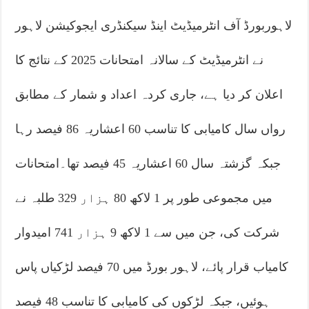
لاہوربورڈ آف انٹرمیڈیٹ اینڈ سیکنڈری ایجوکیشن لاہور
نے انٹرمیڈیٹ کے سالانہ امتحانات 2025 کے نتائج کا
اعلان کر دیا ہے، جاری کردہ اعداد و شمار کے مطابق
رواں سال کامیابی کا تناسب 60 اعشاریہ 86 فیصد رہا
جبکہ گزشتہ سال 60 اعشاریہ 45 فیصد تھا۔امتحانات
میں مجموعی طور پر 1 لاکھ 80 ہزار 329 طلبہ نے
شرکت کی، جن میں سے 1 لاکھ 9 ہزار 741 امیدوار
کامیاب قرار پائے، لاہور بورڈ میں 70 فیصد لڑکیاں پاس
ہوئیں، جبکہ لڑکوں کی کامیابی کا تناسب 48 فیصد