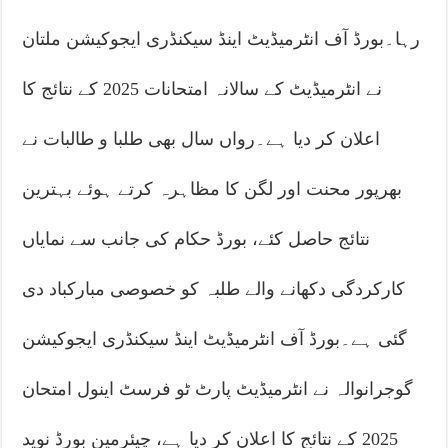
رہا۔بورڈ آف انٹرمیڈیٹ اینڈ سیکنڈری ایجوکیشن ملتان
نے انٹرمیڈیٹ کے سالانہ امتحانات 2025 کے نتائج کا
اعلان کر دیا ہے۔رواں سال بھی طلبا و طالبات نے
بھرپور محنت اور لگن کا مظاہرہ کرتے ہوئے بہترین
نتائج حاصل کئے، بورڈ حکام کی جانب سے نمایاں
کارکردگی دکھانے والے طلبہ کو خصوصی مبارکباد دی
گئی ہے۔بورڈ آف انٹرمیڈیٹ اینڈ سیکنڈری ایجوکیشن
گوجرانوالہ نے انٹرمیڈیٹ پارٹ ٹو فرسٹ اینول امتحان
2025 کے نتائج کا اعلان کر دیا ہے، چیئرمین بورڈ نوید