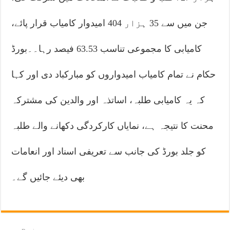
جن میں سے 35 ہزار 404 امیدوار کامیاب قرار پائے،
کامیابی کا مجموعی تناسب 63.53 فیصد رہا۔۔بورڈ
حکام نے تمام کامیاب امیدواروں کو مبارکباد دی اور کہا
کہ یہ کامیابی طلبہ، اساتذہ اور والدین کی مشترکہ
محنت کا نتیجہ ہے، نمایاں کارکردگی دکھانے والے طلبہ
کو جلد بورڈ کی جانب سے تعریفی اسناد اور انعامات
بھی دیئے جائیں گے۔