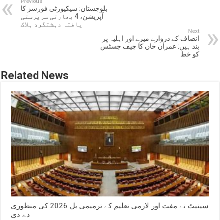
Previous
بلوچستان: سیکیورٹی فورسز کا
آپریشن، 4 بھارتی سرپرستی
یافتہ دہشتگرد ہلاک
Next
انصاف کے دروازے میرے اور اہلیہ پر
بند ہیں: عمران خان کا چیف جسٹس
کو خط
Related News
سینیٹ نے مفت اور لازمی تعلیم کے ترمیمی بل 2026 کی منظوری
دے دی