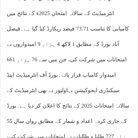
انٹرمیڈیٹ کے سالانہ امتحان 2025ء کے نتائج میں
کامیابی کا تناسب 73.71 فیصد ریکارڈ کیا گیا ہے۔فیصل
آباد بورڈ کے مطابق 1 لاکھ 4 ہزار 9 امیدواروں نے
امتحانات میں شرکت کی، جن میں سے 76 ہزار 661
امیدوار کامیاب قرار پائے۔بورڈ آف انٹرمیڈیٹ اینڈ
سیکنڈری ایجوکیشن بہاولپور نے بھی انٹرمیڈیٹ کے
سالانہ امتحانات 2025 کے نتائج کا اعلان کر دیا ہے۔بورڈ
کے جاری کردہ اعداد و شمار کے مطابق رواں سال 55
ہزار 727 طلبا و طالبات نے امتحانات میں شرکت کی،