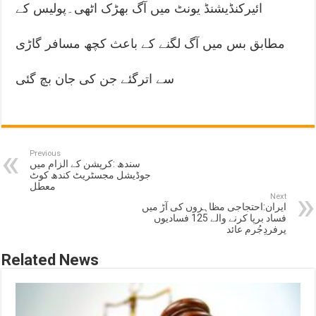
ائیرکنڈیشنڈ یونٹ میں آگ بھڑک اٹھی۔پولیس کے
مطابق بس میں آگ لگنے کے باعث کچھ مسافر گاڑی
سے اترگئے جن کی جان بچ گئی
Previous
سندھ :کرپشن کے الزام میں
جوڈیشل مجسٹریٹ کندھ کوٹ
معطل
Next
ایران:احتجاجی مظاہروں کی آڑ میں
فساد برپا کرنے والے 125 فسادیوں
پرفردِجُرم عائد
Related News