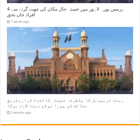
ہربنس پورہ لاہور میں خستہ حال مکان کی چھت گرنے سے 4
افراد جاں بحق
1 week ago
رینٹ ٹربیونل کا یکطرفہ فیصلہ کالعدم قرار،فریقِ
مخالف کو پورا موقع دینا لازم ہوگا
2 weeks ago