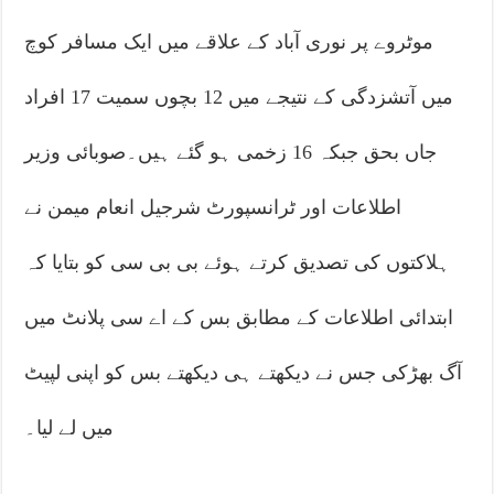
موٹروے پر نوری آباد کے علاقے میں ایک مسافر کوچ
میں آتشزدگی کے نتیجے میں 12 بچوں سمیت 17 افراد
جاں بحق جبکہ 16 زخمی ہو گئے ہیں۔صوبائی وزیر
اطلاعات اور ٹرانسپورٹ شرجیل انعام میمن نے
ہلاکتوں کی تصدیق کرتے ہوئے بی بی سی کو بتایا کہ
ابتدائی اطلاعات کے مطابق بس کے اے سی پلانٹ میں
آگ بھڑکی جس نے دیکھتے ہی دیکھتے بس کو اپنی لپیٹ
میں لے لیا۔