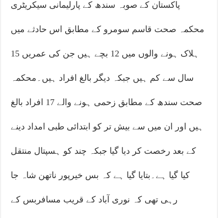
پاکستان کے صوبہ سندھ کے پارلیمانی سیکریٹری
محکمہ صحت قاسم سومرو کے مطابق اس حادثے میں
ہلاک ہونے والوں میں 12 بچے ہیں جن کی عمریں 15
سال سے کم ہیں جبکہ دیگر بالغ افراد ہیں۔محکمہ
صحت سندھ کے مطابق زحمی ہونے والے 17 افراد بالغ
ہیں اور ان میں سے بیش تر کو ابتدائی طبی امداد دینے
کے بعد رخصت کر دیا گیا جبکہ چند کو ہسپتال منتقل
کیا گیا ہے۔بتایا گیا ہے کہ بس خیرپور ناتھن شاہ جا
رہی تھی کہ نوری آباد کے قریب مسافربس کے