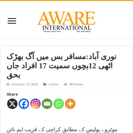
نوری آباد:مسافر بس میں آگ بھڑک
اٹھی 12بچوں سمیت 17 افراد جاں
بحق
October 12, 2022
Crime
89 Views
Share
موٹروے پولیس کے مطابق کراچی کے قریب ایم نائن