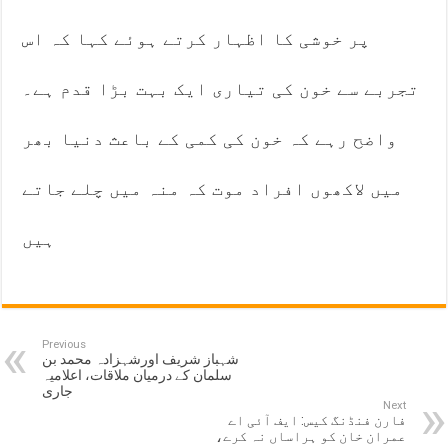
پر خوشی کا اظہار کرتے ہوئے کہا کہ اس
تجربے سے خون کی تیاری ایک بہت بڑا قدم ہے۔
واضح رہے کہ خون کی کمی کے باعث دنیا بھر
میں لاکھوں افراد موت کہ منہ میں چلے جاتے
ہیں
Previous
شہباز شریف اورشہزادہ محمد بن
سلمان کے درمیان ملاقات، اعلامیہ
جاری
Next
فارن فنڈنگ کیس: ایف آئی اے
عمران خان کو ہراساں نہ کرے،