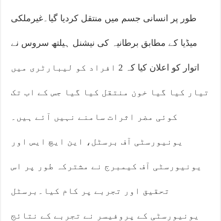
طور پر انسانی جسم میں منتقل کردیا گیا۔غیرملکی
میڈیا کے مطابق برطانیہ کی نیشنل ہیلتھ سروس نے
اتوار کو اعلان کیا کہ 2 افراد کو لیبارٹری میں
تیار کیا گیا خون منتقل کیا گیا جس کے اب تک
کوئی مضر اثرات سامنے نہیں آئے ہیں۔
یونیورسٹی آف برسٹل، این ایچ ایس اور
یونیورسٹی آف کیمبرج نے مشترکہ طور پر اس
تحقیق اور تجربے پر کام کیا۔برسٹل
یونیورسٹی کے پروفیسر نے تجربے کے نتائج