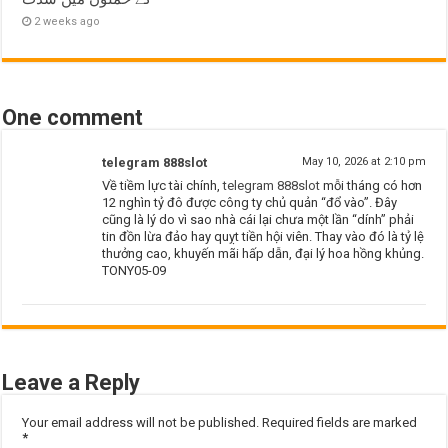
2 weeks ago
One comment
telegram 888slot
May 10, 2026 at 2:10 pm
Về tiềm lực tài chính,
telegram 888slot
mỗi tháng có hơn
12 nghìn tỷ đô được công ty chủ quản “đổ vào”. Đây
cũng là lý do vì sao nhà cái lại chưa một lần “dính” phải
tin đồn lừa đảo hay quỵt tiền hội viên. Thay vào đó là tỷ lệ
thưởng cao, khuyến mãi hấp dẫn, đại lý hoa hồng khủng.
TONY05-09
Leave a Reply
Your email address will not be published.
Required fields are marked
*