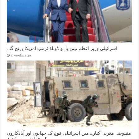
اسرائیلی وزیر اعظم نیتن یاہو ڈونلڈ ٹرمپ امریکا پہنچ گئے
2 weeks ago
مقبوضہ مغربی کنارے میں اسرائیلی فوج کے چھاپوں اور آبادکاروں
کے حملوں میں شدت