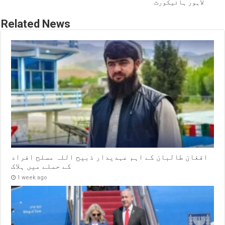
لاہور ہائیکورٹ
Related News
افغان طالبان کے اہم عہدیدار ذبیح اللہ مسلح افراد
کے حملے میں ہلاک
1 week ago