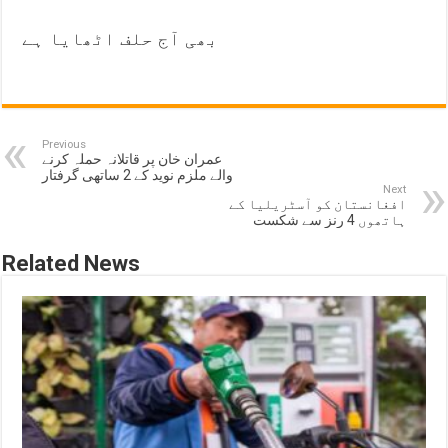
بھی آج حلف اٹھایا ہے
Previous
عمران خان پر قاتلانہ حملہ کرنے
والے ملزم نوید کے 2 ساتھی گرفتار
Next
افغانستان کو آسٹریلیا کے
ہاتھوں 4 رنز سے شکست
Related News