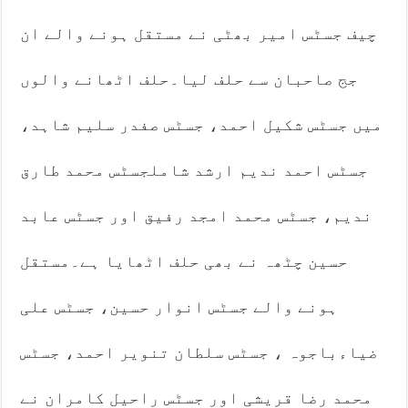
چیف جسٹس امیر بھٹی نے مستقل ہونے والے ان
جج صاحبان سے حلف لیا۔حلف اٹھانے والوں
میں جسٹس شکیل احمد، جسٹس صفدر سلیم شاہد،
جسٹس احمد ندیم ارشد شاملجسٹس محمد طارق
ندیم، جسٹس محمد امجد رفیق اور جسٹس عابد
حسین چٹھہ نے بھی حلف اٹھایا ہے۔مستقل
ہونے والے جسٹس انوار حسین، جسٹس علی
ضیاءباجوہ ، جسٹس سلطان تنویر احمد، جسٹس
محمد رضا قریشی اور جسٹس راحیل کامران نے