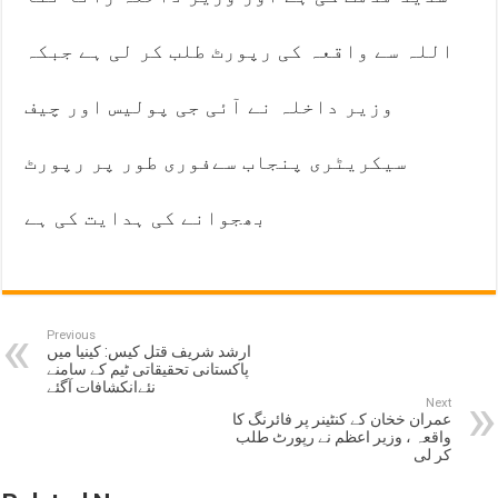
اللہ سے واقعہ کی رپورٹ طلب کر لی ہے جبکہ
وزیر داخلہ نے آئی جی پولیس اور چیف
سیکریٹری پنجاب سےفوری طور پر رپورٹ
بھجوانے کی ہدایت کی ہے
Previous
ارشد شریف قتل کیس: کینیا میں
پاکستانی تحقیقاتی ٹیم کے سامنے
نئےانکشافات آگئے
Next
عمران خخان کے کنٹینر پر فائرنگ کا
واقعہ ، وزیر اعظم نے رپورٹ طلب
کر لی