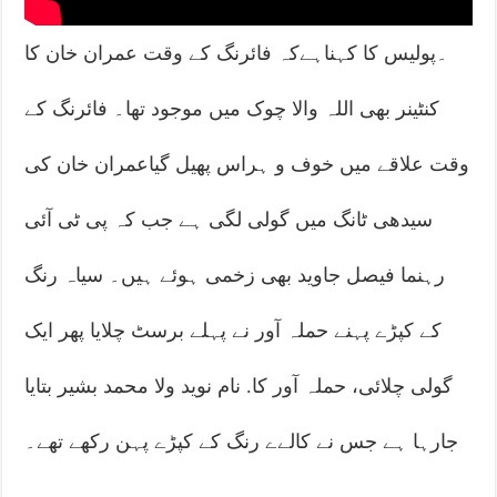
۔پولیس کا کہناہےکہ فائرنگ کے وقت عمران خان کا
کنٹینر بھی اللہ والا چوک میں موجود تھا۔ فائرنگ کے
وقت علاقے میں خوف و ہراس پھیل گیاعمران خان کی
سیدھی ٹانگ میں گولی لگی ہے جب کہ پی ٹی آئی
رہنما فیصل جاوید بھی زخمی ہوئے ہیں۔ سیاہ رنگ
کے کپڑے پہنے حملہ آور نے پہلے برسٹ چلایا پھر ایک
گولی چلائی، حملہ آور کا. نام نوید ولا محمد بشیر بتایا
جارہا ہے جس نے کالےے رنگ کے کپڑے پہن رکھے تھے۔