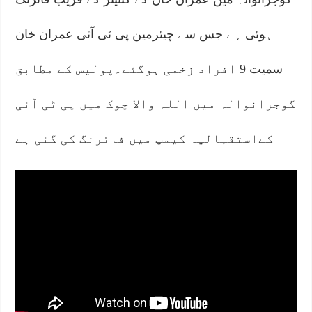
ہوئی ہے جس سے چیئرمین پی ٹی آئی عمران خان
سمیت 9 افراد زخمی ہوگئے۔پولیس کے مطابق
گوجرانوالہ میں اللہ والا چوک میں پی ٹی آئی
کےاستقبالیہ کیمپ میں فائرنگ کی گئی ہے