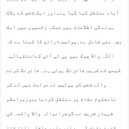
آباد منتقل کیا گیا ہے،اور ایک شخص کے ہلاک
ہونے کی اطلاعات ہیں جبکہ زخمیوں میں ایک
بچہ بھی شامل ہے۔پولیس ذرائع کا کہنا ہے کہ
اللّٰہ والا چوک میں پی ٹی آئی کےاستقبالیہ
کیمپ کے قریب فائرنگ ہوئی ہے۔ فائرنگ کرنے
والے شخص کو پولیس نے حراست میں لے کر
نامعلوم مقام پر منتقل کردیاہےوزیراعظم
شہباز شریف نے گوجرانوالہ والا واقعہ کی
شدید مذمت کی ہے اور وزیر داخلہ رانا ثنا