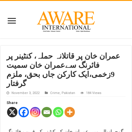
عمران خان پر قاتلانہ حملہ، کنٹینر پر
فائرنگ سےعمران خان سمیت
9زخمی،ایک کارکن جاں بحق، ملزم
گرفتار
November 3, 2022
Crime
,
Pakistan
184 Views
Share
گوجرانوالہ میں عمران خان کے کنٹینر کے قریب فائرنگ