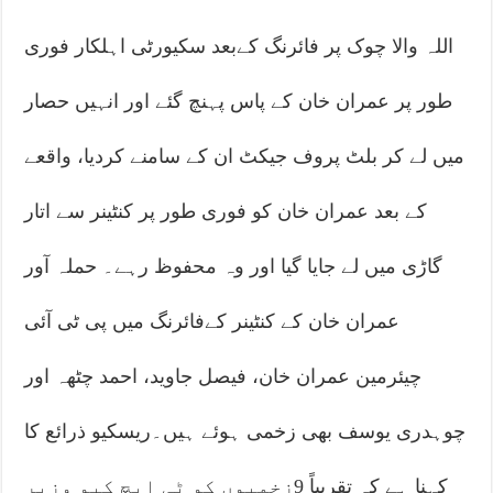
اللہ والا چوک پر فائرنگ کےبعد سکیورٹی اہلکار فوری
طور پر عمران خان کے پاس پہنچ گئے اور انہیں حصار
میں لے کر بلٹ پروف جیکٹ ان کے سامنے کردیا، واقعے
کے بعد عمران خان کو فوری طور پر کنٹینر سے اتار
گاڑی میں لے جایا گیا اور وہ محفوظ رہے۔ حملہ آور
عمران خان کے کنٹینر کےفائرنگ میں پی ٹی آئی
چیئرمین عمران خان، فیصل جاوید، احمد چٹھہ اور
چوہدری یوسف بھی زخمی ہوئے ہیں۔ریسکیو ذرائع کا
کہنا ہے کہ تقریباً 9زخمیوں کو ٹی ایچ کیو وزیر