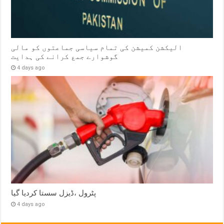
الیکشن کمیشن کی تمام سیاسی جماعتوں کو مالی
گوشوارے جمع کرانے کی ہدایت
4 days ago
پٹرول ،ڈیزل سستا کردیا گیا
4 days ago