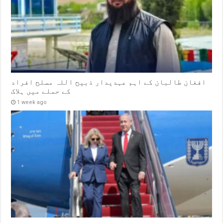
افغان طالبان کے اہم عہدیدار ذبیح اللہ مسلح افراد
کے حملے میں ہلاک
1 week ago