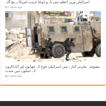
اسرائیلی وزیر اعظم نیتن یاہو ڈونلڈ ٹرمپ امریکا پہنچ گئے
1 week ago
مقبوضہ مغربی کنارے میں اسرائیلی فوج کے چھاپوں اور آبادکاروں
کے حملوں میں شدت
1 week ago