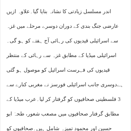
اندر مسلسل زیادتی کا نشانہ بنایا گیا۔علاوہ ازیں
عارضی جنگ بندی کے دوران دوسرے مرحلے میں غزہ
سے اسرائیلی قیدیوں کی رہائی آج ہفتے کو ہو گی۔
اسرائیلی میڈیا کے مطابق غزہ سے رہائی کے منتظر
قیدیوں کی فہرست اسرائیل کو موصول ہو گئی
ہےدوسری جانب اسرائیلی فورسز نے مغربی کنارے سے
3 فلسطینی صحافیوں کو گرفتار کر لیا۔عرب میڈیا کے
مطابق گرفتار صحافیوں میں مصعب شعور، طحہٰ ابو
حسین اور محمود تمیزہ شامل ہیں۔صحافیوں کو