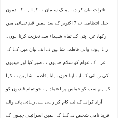
تاثرات بیان کر دیے۔ملک سلمان نے کہا ہے کہ دمون
جیل انتظامیہ نے 7 اکتوبر کے بعد ہمیں قیدِ تنہائی میں
رکھا، غزہ پٹی کے تمام شہداء سے تعزیت کرتا ہوں۔
رہا ہونے والی فاطمہ شاہین نے اپنے بیان میں کہا کہ
غزہ کے عوام کو سلام جنہوں نے صبر کیا اور قیدیوں
کی رہائی کے لیے اپنا خون بہایا۔فاطمہ شاہین نے کہا
کہ ہم سب کو حماس پر اعتماد ہے جو تمام قیدیوں کو
آزاد کرانے کے لیے کام کر رہی ہے۔رہائی پانے والے
فرید نامی شخص نے کہا کہ ہمیں اسرائیلی جیلوں کے