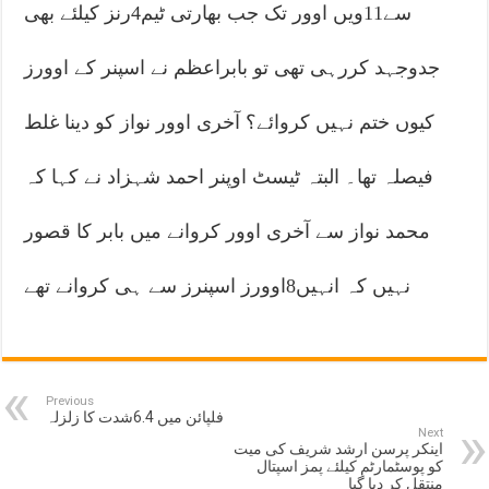
سے11ویں اوور تک جب بھارتی ٹیم4رنز کیلئے بھی
جدوجہد کررہی تھی تو بابراعظم نے اسپنر کے اوورز
کیوں ختم نہیں کروائے؟ آخری اوور نواز کو دینا غلط
فیصلہ تھا۔ البتہ ٹیسٹ اوپنر احمد شہزاد نے کہا کہ
محمد نواز سے آخری اوور کروانے میں بابر کا قصور
نہیں کہ انہیں8اوورز اسپنرز سے ہی کروانے تھے
Previous
فلپائن میں 6.4شدت کا زلزلہ
Next
اینکر پرسن ارشد شریف کی میت
کو پوسٹمارٹم کیلئے پمز اسپتال
منتقل کر دیا گیا