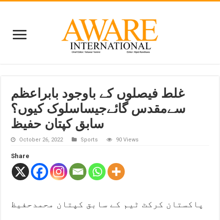
غلط فیصلوں کے باوجود بابراعظم
سےمقدس گائےجیساسلوک کیوں؟
سابق کپتان حفیظ
October 26, 2022
Sports
90 Views
Share
پاکستان کرکٹ ٹیم کے سابق کپتان محمدحفیظ