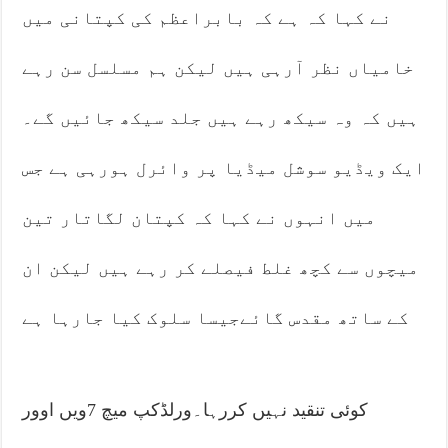
نے کہا کہ ہے کہ بابراعظم کی کپتانی میں
خامیاں نظر آرہی ہیں لیکن ہم مسلسل سن رہے
ہیں کہ وہ سیکھ رہے ہیں جلد سیکھ جائیں گے۔
ایک ویڈیو سوشل میڈیا پر وائرل ہورہی ہے جس
میں انہوں نے کہا کہ کپتان لگاتار تین
میچوں سے کچھ غلط فیصلے کر رہے ہیں لیکن ان
کے ساتھ مقدس گائےجیسا سلوک کیا جارہا ہے
کوئی تنقید نہیں کررہا۔ورلڈکپ میچ 7ویں اوور