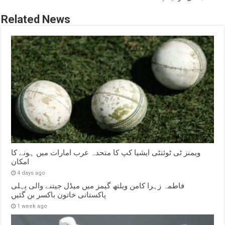
Related News
ویمنز ٹی ٹوئنٹی ایشیا کپ کا متحدہ عرب امارات میں ہونے کا
امکان
4 days ago
فاطمہ زہرا کامن ویلتھ گیمز میں میڈل جیتنے والی پہلی
پاکستانی خاتون باکسر بن گئیں
1 week ago