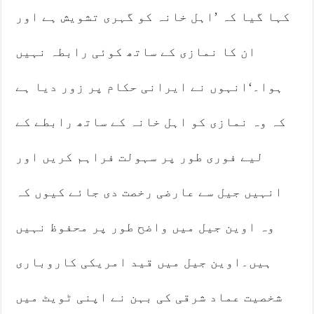
کہا گیا کہ ’اہل خانہ کو گہری تشویش ہے اور
ان کا نمازی کے ساتھ کوئی رابطہ نہیں
ہوا۔‘انہوں نے ایرانی حکام پر زور دیا ہے
کہ وہ نمازی کو اہل خانہ کے ساتھ رابطے کے
لیے فوری طور پر سہولت فراہم کریں اور
انہیں جیل سے عارضی رخصت دی جائے کیوں کہ
وہ اوین جیل میں واضح طور پر محفوظ نہیں
ہیں۔اوین جیل میں قید امریکی کاروباری
شخصیت عماد شرقی کی بہن نے اپنی ٹویٹ میں