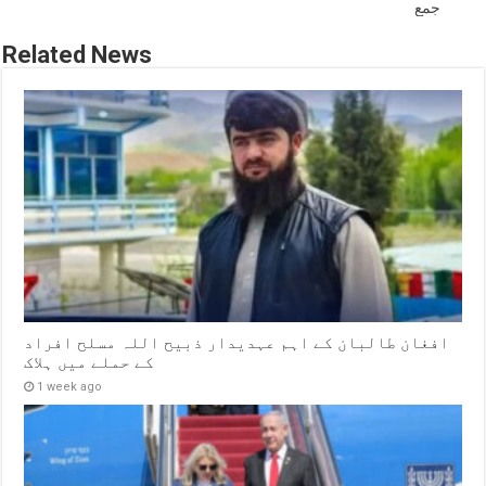
جمع
Related News
افغان طالبان کے اہم عہدیدار ذبیح اللہ مسلح افراد
کے حملے میں ہلاک
1 week ago