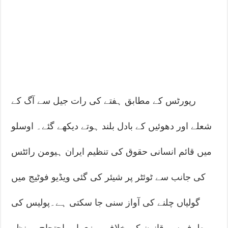
رپورٹس کے مطابق ہفتے کی رات جیل سے آگ کے
شعلے اور دھوئیں کے بادل بلند ہوتے دیکھے گئے۔ اوسلو
میں قائم انسانی حقوق کی تنظیم ایران ہیومن رائٹس
کی جانب سے ٹوئٹر پر شیئر کی گئی ویڈیو فوٹیج میں
گولیاں چلنے کی آواز سنی جا سکتی ہے۔پولیس کی
طرف سے قانون کی خلاف ورزی اور احتجاج پر نظر