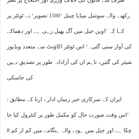
رکھنے والے سوشل میڈیا چینل ’1500 تصویر‘ نے ٹوئٹر پر
کہا کہ ’اوین جیل میں آگ پھیل رہی ہے اور دھماکے
کی آواز سنی گئی۔‘ اس ٹوئٹر اکاؤنٹ سے متعدد ویڈیوز
شیئر کی گئیں، تاہم ان کی آزادانہ طور پر تصدیق نہیں
کی جاسکی
ایران کے سرکاری خبر رساں ادارے ارنا کے مطابق :
’اس وقت صورت حال کو مکمل طور پر کنٹرول کیا جا
چکا ہے اور جیل میں ہونے والے ہنگامے میں کم از کم 8