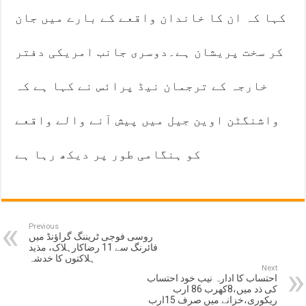
کہا کہ ان کا خاندان واقعے کے بارے میں جان
کر سخت پریشان ہے۔دوسری جانب امریکی دفتر
خارجہ کے ترجمان نیڈ پرائس نے کہا ہے کہ
واشنگٹن اوین جیل میں پیش آنے والے واقعے
کو ہنگامی طور پر دیکھ رہا ہے
Previous
روسی فوجی ٹریننگ گراؤنڈ میں
فائرنگ سے 11 رضاکارہلاک، مذید
ہلاکتوں کا خدشہ
Next
احتساب کا ادارہ نیب خود احتساب
کی ذد میں،8کھرب 86 ارب
ریکوری،خزانے میں صرف 15ارب