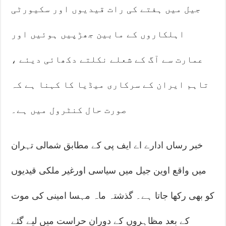
جیل میں ہفتے کی رات قیدیوں اور سکیورٹی
اہلکاروں کے مابین جھڑپیں ہوئیں اور
عمارت سے آگ کے شعلے نکلتے دکھائی دیئے ،
تاہم ایران کے سرکاری میڈیا کا کہنا ہے کہ
صورت حال کنٹرول میں ہے۔
خبر رساں ادارے اے ایف پی کے مطابق شمالی تہران
میں واقع اوین جیل میں سیاسی اورغیر ملکی قیدیوں
کو بھی رکھا جاتا ہے۔ گذشتہ ماہ مہسا امینی کی موت
کے بعد مظاہروں کے دوران حراست میں لیے گئے