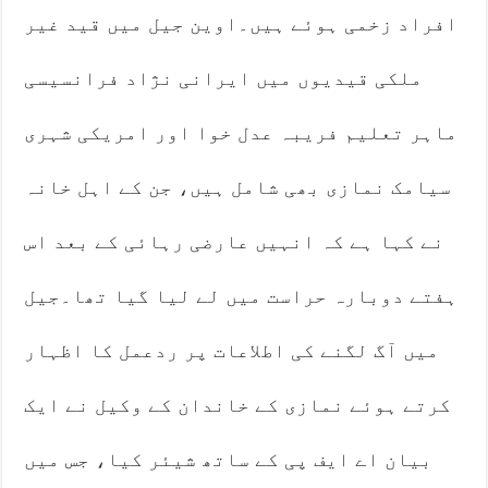
افراد زخمی ہوئے ہیں۔اوین جیل میں قید غیر
ملکی قیدیوں میں ایرانی نژاد فرانسیسی
ماہر تعلیم فریبہ عدل خوا اور امریکی شہری
سیامک نمازی بھی شامل ہیں، جن کے اہل خانہ
نے کہا ہے کہ انہیں عارضی رہائی کے بعد اس
ہفتے دوبارہ حراست میں لے لیا گیا تھا۔جیل
میں آگ لگنے کی اطلاعات پر ردعمل کا اظہار
کرتے ہوئے نمازی کے خاندان کے وکیل نے ایک
بیان اے ایف پی کے ساتھ شیئر کیا، جس میں