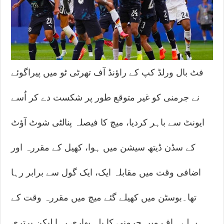
فٹ بال ورلڈ کپ کے راؤنڈ آف تھرٹی ٹو میں پیراگوئے
نے جرمنی کو غیر متوقع طور پر شکست دے کر اُسے
ایونٹ سے باہر کردیا، میچ کا فیصلہ پنالٹی شوٹ آؤٹ
کے سڈن ڈیتھ سیشن میں ہوا، کھیل کے مقررہ اور
اضافی وقت میں مقابلہ ایک، ایک گول سے برابر رہا
تھا۔بوسٹن میں کھیلے گئے میچ میں مقررہ وقت کے
پہلے ہاف میں جرمنی کا پلہ بھاری رہا لیکن برتری