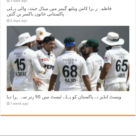
3 days ago
فاطمہ زہرا کامن ویلتھ گیمز میں میڈل جیتنے والی پہلی
پاکستانی خاتون باکسر بن گئیں
6 days ago
ویسٹ انڈیز نے پاکستان کو پہلے ٹیسٹ میں 90 رنز سے ہرا دیا
1 week ago