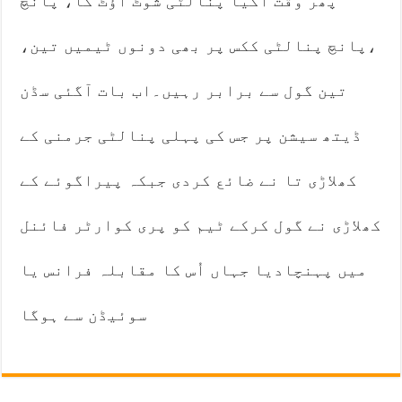
پھر وقت آگیا پنالٹی شوٹ آؤٹ کا، پانچ
،پانچ پنالٹی ککس پر بھی دونوں ٹیمیں تین،
تین گول سے برابر رہیں۔اب بات آگئی سڈن
ڈیتھ سیشن پر جس کی پہلی پنالٹی جرمنی کے
کھلاڑی تا نے ضائع کردی جبکہ پیراگوئے کے
کھلاڑی نے گول کرکے ٹیم کو پری کوارٹر فائنل
میں پہنچادیا جہاں اُس کا مقابلہ فرانس یا
سوئیڈن سے ہوگا