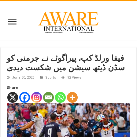
فیفا ورلڈ کپ، پیراگوئے نے جرمنی کو
سڈن ڈیتھ سیشن میں شکست دیدی
June 30, 2026
Sports
92 Views
Share