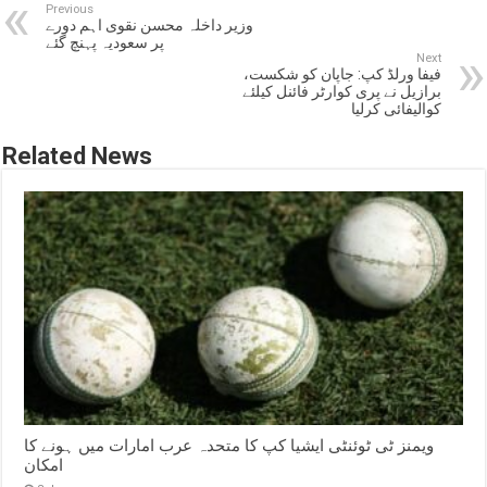
Previous
وزیر داخلہ محسن نقوی اہم دورے
پر سعودیہ پہنچ گئے
Next
فیفا ورلڈ کپ: جاپان کو شکست،
برازیل نے پری کوارٹر فائنل کیلئے
کوالیفائی کرلیا
Related News
ویمنز ٹی ٹوئنٹی ایشیا کپ کا متحدہ عرب امارات میں ہونے کا
امکان