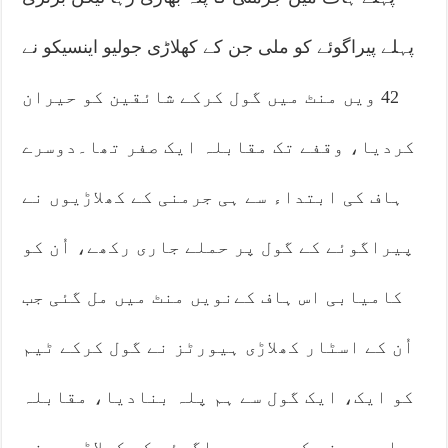
پہلے پیراگوئے کو ملی جن کے کھلاڑی جولیو اینسیکو نے
42 ویں منٹ میں گول کرکے شائقین کو حیران
کردیا، وقفے تک مقابلہ ایک صفر تھا۔دوسرے
ہاف کی ابتداء سے ہی جرمنی کے کھلاڑیوں نے
پیراگوئے کے گول پر حملے جاری رکھے، اُن کو
کامیابی اس ہاف کےنویں منٹ میں مل گئی جب
اُن کے اسٹار کھلاڑی ہیورٹز نے گول کرکے ٹیم
کو ایک، ایک گول سے ہم پلہ بنادیا، مقابلہ
برابر ہونے کے بعد پیراگوئے کے کھلاڑیوں نے