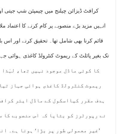
کرافٹ ڈیزائن چیلنج میں چیمپئن شپ جیتی ا
انہیں مزید بڑے منصوبے پر کام کرنے کا اعتماد ملا
قائم کرنا بھی شامل تھا۔ تحقیق کرنے اور اس
کا کوئی ماڈل موجود نہیں تھا، لہٰذا ا
ریموٹ کنٹرولڈ کاغذی ہوائی جہاز تیار
ہدف مقرر کیااسکول کے ماڈل ایئر کرافٹ
نے رپورٹرز کو بتایا کہ اس منصوبے کا س
’غیر معمولی طور پر بڑا‘ ہونا ہے۔ ان