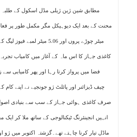
مطابق شین ژین ژیلی مڈل اسکول کے طلبہ کے
میٹر چوڑے پروں اور 5.06 میٹر 
فضا میں پرواز کرتا رہا اور پھر کامیابی سے 
چیف ڈیزائنر اور پائلٹ ژو جونجیے نے اپنے کام ک
صرف کاغذی ہوائی جہاز کے سب سے بنیادی اصولوں
انہیں انجینئرنگ ٹیکنالوجی کے ساتھ ملا کر ایک 
ماڈل تیار کرنا چاہتے تھے۔گزشتہ اکتوبر میں ژو اور