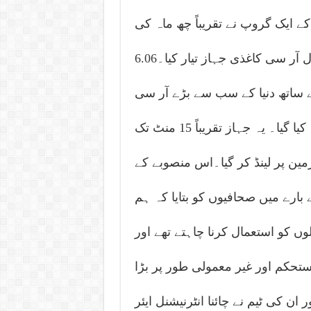
 ایک گروپ نے تقریباً چھ ماہ کی
محنت کے بعد ایک دیوہیکل مگر مکمل طور پر فعال آر سی کاغذی جہاز تیار کیا۔6.06
لمبے فیوز لیگ کے ساتھ دنیا کے سب سے بڑے آر سی
کاغذی جہاز کا اس ماہ کے آغاز میں کامیاب تجربہ کیا گیا۔ یہ جہاز تقریباً 15 منٹ تک
زمین پر لینڈ کر گیا۔اس منصوبے کے
ے بارے میں صحافیوں کو بتایا کہ ہم
 کو استعمال کرنا چاہتے تھے اور
مستحکم اور غیر معمولی طور پر بڑا
 ان کی ٹیم نے چائنا انٹرنیشنل ایئر