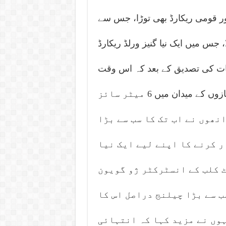
ور قومی ریکارڈ بھی توڑا، جس سے
، جس میں ایک نیا گنیز ورلڈ ریکارڈ
 بات کی تصدیق کے بعد کہ اس وقت
تک بغیر پائلٹ کے ریموٹ کنٹرولڈ کاغذی ہوائی جہازوں کے میدان میں 6 میٹر سائز
نھوں نے اب تک کا سب سے بڑا
 کرنے کا اپنے لیے ایک نیا
 کلب کے انسٹرکٹر ژو گویون
ب سے بڑا چیلنج دراصل اس کا
ہوں نے مزید کہا کہ انتہائی