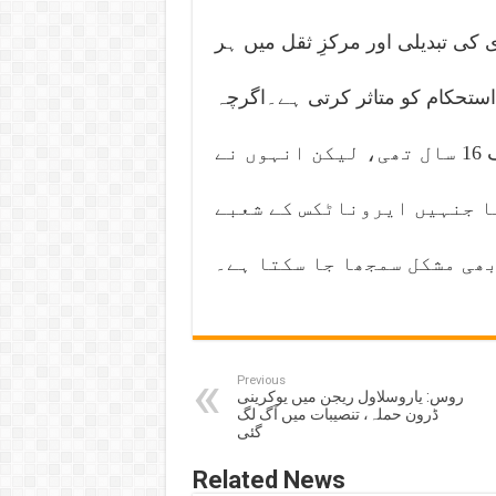
ں میں انگ سرفیس میں ہر 1 ڈگری کی تبدیلی اور مرکزِ ثقل میں ہر
 استحکام کو متاثر کرتی ہے۔اگرچہ
بنیادی ٹیم کے ارکان کی اوسط عمر صرف 16 سال تھی، لیکن انہوں نے
ا جنہیں ایروناٹکس کے شعبے
بھی مشکل سمجھا جا سکتا ہے۔
Previous
روس: یاروسلاول ریجن میں یوکرینی
ڈرون حملہ، تنصیبات میں آگ لگ
گئی
Related News