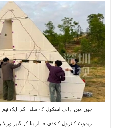
چین میں ہائی اسکول کے طلبہ کی ایک ٹیم ن
ریموٹ کنٹرول کاغذی جہاز بنا کر گنیز ورلڈ ر