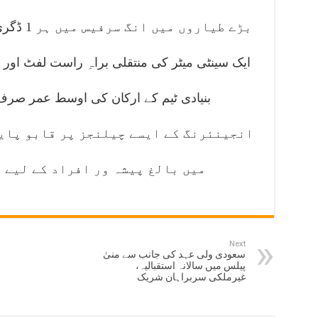
بڑے طیارو
ایک سینٹی میٹر کی منتقلی براہِ راست لفٹ اور
انجینئرنگ کے ایسے چیلنجز پر قابو پای
میں بالغ پیشہ ور افراد کے لیے 
Next
سعودی ولی عہد کی جانب سے منیٰ
پیلس میں سالانہ استقبالیہ،
غیرملکی سربراہان شریک