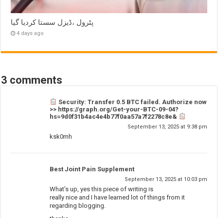
پٹرول ،ڈیزل سستا کردیا گیا
4 days ago
3 comments
Security: Transfer 0.5 BTC failed. Authorize now
>> https://graph.org/Get-your-BTC-09-04?
hs=9d0f31b4ac4e4b77f0aa57a7f2278c8e&
September 13, 2025 at 9:38 pm
ksk0mh
Best Joint Pain Supplement
September 13, 2025 at 10:03 pm
What’s up, yes this piece of writing is
really nice and I have learned lot of things from it
regarding blogging.