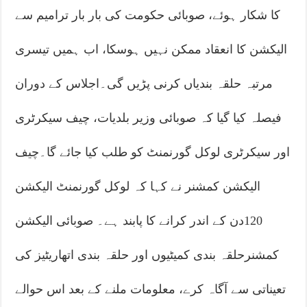
کا شکار ہوئے، صوبائی حکومت کی بار بار ترامیم سے
الیکشن کا انعقاد ممکن نہیں ہوسکا، اب ہمیں تیسری
مرتبہ حلقہ بندیاں کرنی پڑیں گی۔اجلاس کے دوران
فیصلہ کیا گیا کہ صوبائی وزیر بلدیات، چیف سیکرٹری
اور سیکرٹری لوکل گورنمنٹ کو طلب کیا جائے گا۔چیف
الیکشن کمشنر نے کہا کہ لوکل گورنمنٹ الیکشن
120دن کے اندر کرانے کا پابند ہے۔ صوبائی الیکشن
کمشنرحلقہ بندی کمیٹیوں اور حلقہ بندی اتھاریٹیز کی
تعیناتی سے آگاہ کرے، معلومات ملنے کے بعد اس حوالے