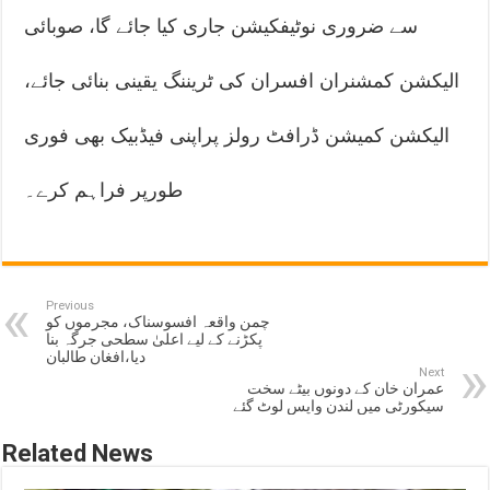
سے ضروری نوٹیفکیشن جاری کیا جائے گا، صوبائی
الیکشن کمشنران افسران کی ٹریننگ یقینی بنائی جائے،
الیکشن کمیشن ڈرافٹ رولز پراپنی فیڈبیک بھی فوری
طورپر فراہم کرے۔
Previous
چمن واقعہ افسوسناک، مجرموں کو
پکڑنے کے لیے اعلیٰ سطحی جرگہ بنا
دیا،افغان طالبان
Next
عمران خان کے دونوں بیٹے سخت
سیکورٹی میں لندن واپس لوٹ گئے
Related News