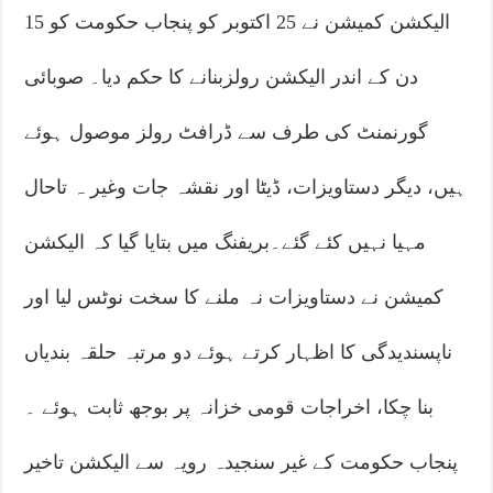
الیکشن کمیشن نے 25 اکتوبر کو پنجاب حکومت کو 15
دن کے اندر الیکشن رولزبنانے کا حکم دیا۔ صوبائی
گورنمنٹ کی طرف سے ڈرافٹ رولز موصول ہوئے
ہیں، دیگر دستاویزات، ڈیٹا اور نقشہ جات وغیر ہ تاحال
مہیا نہیں کئے گئے۔بریفنگ میں بتایا گیا کہ الیکشن
کمیشن نے دستاویزات نہ ملنے کا سخت نوٹس لیا اور
ناپسندیدگی کا اظہار کرتے ہوئے دو مرتبہ حلقہ بندیاں
بنا چکا، اخراجات قومی خزانہ پر بوجھ ثابت ہوئے ۔
پنجاب حکومت کے غیر سنجیدہ رویہ سے الیکشن تاخیر