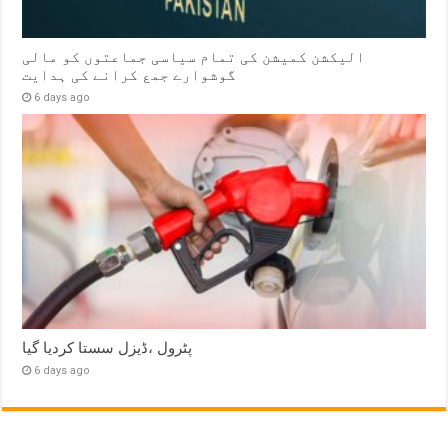
الیکشن کمیشن کی تمام سیاسی جماعتوں کو مالی
گوشوارے جمع کرانے کی ہدایت
6 days ago
پٹرول ،ڈیزل سستا کردیا گیا
6 days ago