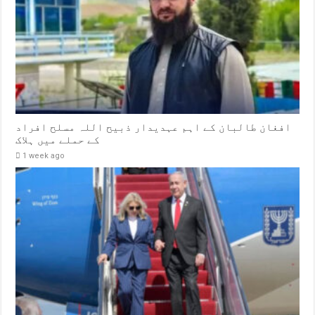
افغان طالبان کے اہم عہدیدار ذبیح اللہ مسلح افراد
کے حملے میں ہلاک
1 week ago