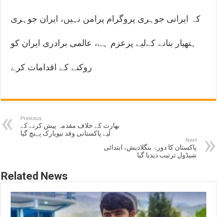
کہ ایرانی جوہری پروگرام پرامن نہیں، ایران جوہری
ہتھیار بنانے کےلیے پرعزم ہے، عالمی برادری ایران کو
روکنے کے اقدامات کرے
Previous
بھارت کے خلاف مقدمہ پیش کرنے کے
لیے پاکستانی وفد نیویارک پہنچ گیا
Next
پاکستان کا دورۂ بنگلادیش، ابتدائی
شیڈول ترتیب دیدیا گیا
Related News