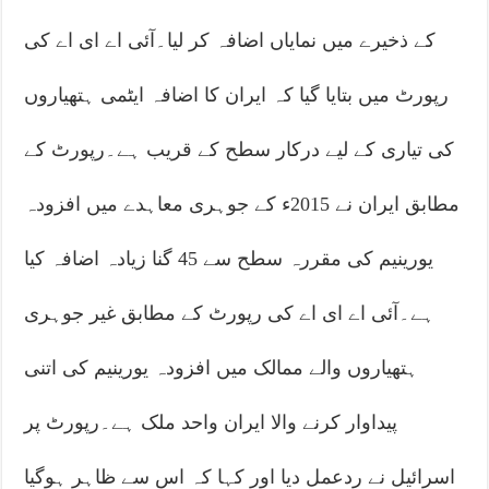
کے ذخیرے میں نمایاں اضافہ کر لیا۔آئی اے ای اے کی
رپورٹ میں بتایا گیا کہ ایران کا اضافہ ایٹمی ہتھیاروں
کی تیاری کے لیے درکار سطح کے قریب ہے۔رپورٹ کے
مطابق ایران نے 2015ء کے جوہری معاہدے میں افزودہ
یورینیم کی مقررہ سطح سے 45 گنا زیادہ اضافہ کیا
ہے۔آئی اے ای اے کی رپورٹ کے مطابق غیر جوہری
ہتھیاروں والے ممالک میں افزودہ یورینیم کی اتنی
پیداوار کرنے والا ایران واحد ملک ہے۔رپورٹ پر
اسرائیل نے ردعمل دیا اور کہا کہ اس سے ظاہر ہوگیا