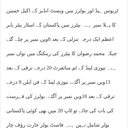
ٹریوس ہیڈ اور بولرز میں ویسٹ انڈیز کے اکیل حسین
کا پہلا نمبر ہے۔ بیٹرز میں پاکستان کے اسٹار بیٹر بابر
اعظم ایک درجہ تنزلی کے بعد 8ویں نمبر پر چلے گئے
جبکہ محمد رضوان کا بیٹرز کی رینکنگ میں نواں نمبر
ہے۔ نیوزی لینڈ کے ٹم سائفرٹ 20 درجے ترقی کے بعد
13ویں نمبر پر آگئے، نیوزی لینڈ کے فن ایلن 8 درجے
ترقی کے بعد 18ویں نمبر پر آگئے۔بولرز کی فہرست
کی بات کی جائے تو ٹاپ 20 میں بھی کوئی پاکستانی
بولر شامل نہیں ہے۔ فاسٹ بولر حارث رؤف چار