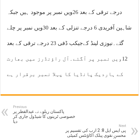
درجے ترقی کے بعد 26ویں نمبر پر موجود ہیں جبکہ
شاہین آفریدی 6 درجے تنزلی کے بعد 30ویں نمبر پر چلے
گئے۔نیوزی لینڈ کےجیکب ڈفی 23 درجے ترقی کے بعد
12ویں نمبر پر آگئے۔آل راؤنڈرز میں بھارت
کے ہاردیک پانڈیا کا پہلا نمبر برقرار ہے
Previous
پاکستان ریلوے نے عیدالفطر پر
خصوصی ٹرینوں کا شیڈول جاری کر
دیا
Next
پی ایس ایل 8: 2 ارب کی تقسیم پر
محسن نقوی پبلک اکاؤنٹس کمیٹی