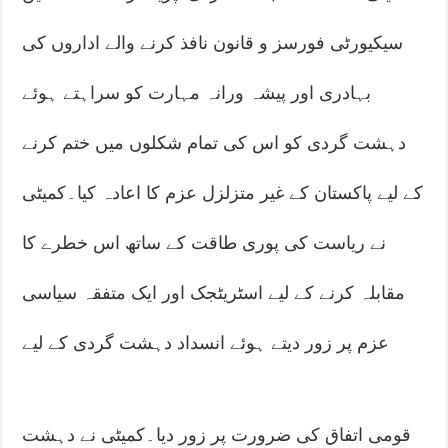
سیکیورٹی فورسز و قانون نافذ کرنے والے اداروں کی
بہادری اور پیشہ ورانہ مہارت کو سراہتے ہوئے
دہشت گردی کو اس کی تمام شکلوں میں ختم کرنے
کے لیے پاکستان کے غیر متزلزل عزم کا اعادہ کیا۔کمیٹی
نے ریاست کی پوری طاقت کے ساتھ اس خطرے کا
مقابلہ کرنے کے لیے اسٹریٹجک اور ایک متفقہ سیاسی
عزم پر زور دیتے ہوئے انسداد دہشت گردی کے لیے
قومی اتفاق کی ضرورت پر زور دیا۔کمیٹی نے دہشت