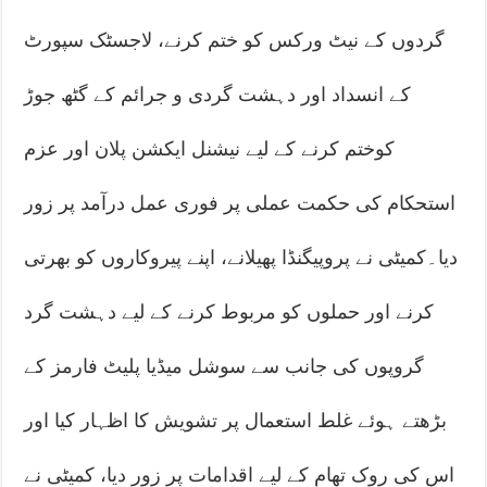
گردوں کے نیٹ ورکس کو ختم کرنے، لاجسٹک سپورٹ
کے انسداد اور دہشت گردی و جرائم کے گٹھ جوڑ
کوختم کرنے کے لیے نیشنل ایکشن پلان اور عزم
استحکام کی حکمت عملی پر فوری عمل درآمد پر زور
دیا۔کمیٹی نے پروپیگنڈا پھیلانے، اپنے پیروکاروں کو بھرتی
کرنے اور حملوں کو مربوط کرنے کے لیے دہشت گرد
گروپوں کی جانب سے سوشل میڈیا پلیٹ فارمز کے
بڑھتے ہوئے غلط استعمال پر تشویش کا اظہار کیا اور
اس کی روک تھام کے لیے اقدامات پر زور دیا، کمیٹی نے