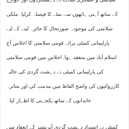
کے ساتھ آہنی ہاتھوں سے نمٹے کا فیصلہ کرلیا۔ملکی
سلامتی کی موجودہ صورتحال کا جائزہ لینے کے لیے
پارلیمانی کمیٹی برائے قومی سلامتی کا اجلاس آج
اسلام آباد میں منعقد ہوا. اجلاس میں قومی سلامتی
کی پارلیمانی کمیٹی نے دہشت گردی کی حالیہ
کارروائیوں کی واضح الفاظ میں مذمت کی اور متاثرہ
خاندانوں کے ساتھ یکجہتی کا اظہار کیا۔
کمیٹی نے انسداد دہشت گردی آپریشنز کے انعقاد میں