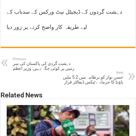
دہشت گردوں کے ڈیجیٹل نیٹ ورکس کے سدباب کے
لیے طریقہ کار واضح کرنے پر زور دیا
Previous
دہشت گردی کی پاکستان کی سر
زمین پر کوئی جگہ نہیں: وزیر اعظم
Next
حسن نواز کو برطانیہ میں 5.2 ملین
پاؤنڈ کا جرمانہ، ٹیکس ڈیفالٹر قرار
Related News