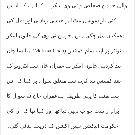
والی جرمن صحافی و ٹی وی اینکر نے کہا ہے کہ انہیں
کئی بار سوشل میڈیا پر جنسی زیادتی اور قتل کی
دھمکیاں مل چکی ہیں۔جرمن ٹی وی کی خاتون اینکر
میلیسا چان (Melissa Chan) نے ٹوئٹر پر اپنے تمام کمنٹس
بند کردیے۔خاتون اینکر نے عمران خان سے انٹرویو کے
بعد کمنٹس بند کرنے سے متعلق سوال پر کہا کہ اس
سے نمٹنے کا یہی طریقہ ہےعمران خان نے سوال کا
براہِ راست جواب نہیں دیا تھا اور کہا تھا کہ ان کی
حکومت الیکشن نہیں آکشن کے ذریعے ہٹائی گئی۔