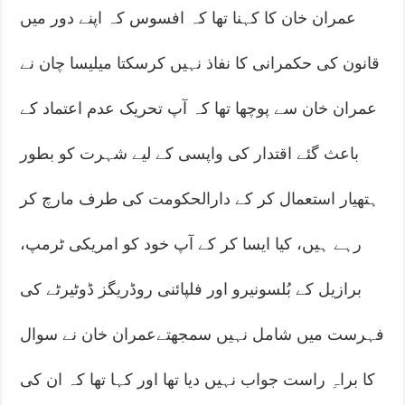
عمران خان کا کہنا تھا کہ افسوس کہ اپنے دور میں
قانون کی حکمرانی کا نفاذ نہیں کرسکتا میلیسا چان نے
عمران خان سے پوچھا تھا کہ آپ تحریک عدم اعتماد کے
باعث گئے اقتدار کی واپسی کے لیے شہرت کو بطور
ہتھیار استعمال کر کے دارالحکومت کی طرف مارچ کر
رہے ہیں، کیا ایسا کر کے آپ خود کو امریکی ٹرمپ،
برازیل کے بُلسونیرو اور فلپائنی روڈریگز ڈوٹیرٹے کی
فہرست میں شامل نہیں سمجھتےعمران خان نے سوال
کا براہِ راست جواب نہیں دیا تھا اور کہا تھا کہ ان کی