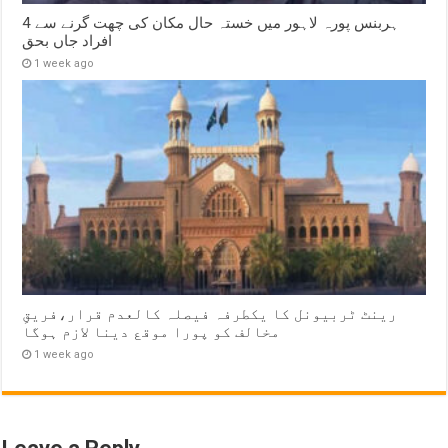
ہربنس پورہ لاہور میں خستہ حال مکان کی چھت گرنے سے 4
افراد جاں بحق
1 week ago
رینٹ ٹربیونل کا یکطرفہ فیصلہ کالعدم قرار،فریقِ
مخالف کو پورا موقع دینا لازم ہوگا
1 week ago