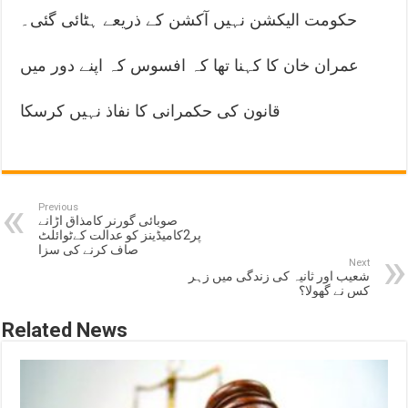
حکومت الیکشن نہیں آکشن کے ذریعے ہٹائی گئی۔
عمران خان کا کہنا تھا کہ افسوس کہ اپنے دور میں
قانون کی حکمرانی کا نفاذ نہیں کرسکا
Previous
صوبائی گورنر کامذاق اڑانے
پر2کامیڈینز کو عدالت کےٹوائلٹ
صاف کرنے کی سزا
Next
شعیب اور ثانیہ کی زندگی میں زہر
کس نے گھولا؟
Related News