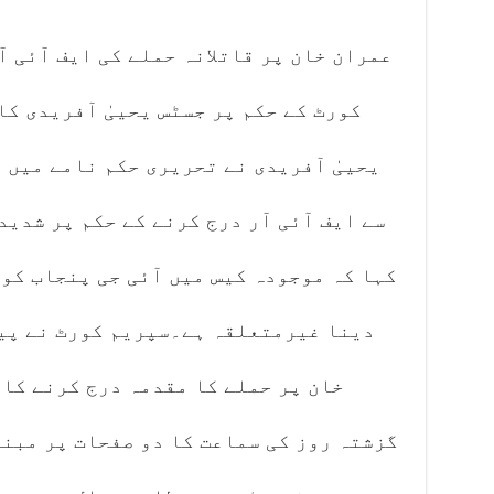
عمران خان پر قاتلانہ حملے کی ایف آئی 
کورٹ کے حکم پر جسٹس یحییٰ آفریدی کا
یحییٰ آفریدی نے تحریری حکم نامے میں 
سے ایف آئی آر درج کرنے کے حکم پر شدی
کہا کہ موجودہ کیس میں آئی جی پنجاب کو ا
دینا غیرمتعلقہ ہے۔سپریم کورٹ نے پیر
خان پر حملے کا مقدمہ درج کرنے کا 
گزشتہ روز کی سماعت کا دو صفحات پر مبن