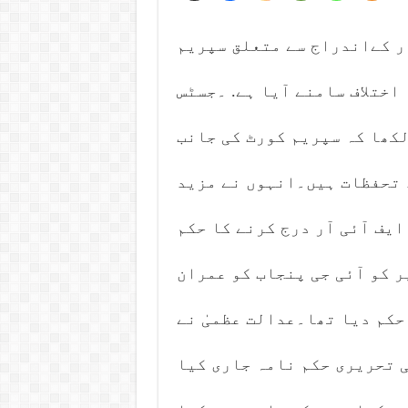
آر کےاندراج سے متعلق سپریم
 اختلاف سامنے آیا ہے. ۔جسٹس
لکھا کہ سپریم کورٹ کی جانب
د تحفظات ہیں۔انہوں نے مزید
یف آئی آر درج کرنے کا حکم
 کو آئی جی پنجاب کو عمران
حکم دیا تھا۔عدالت عظمیٰ نے
ی تحریری حکم نامہ جاری کیا