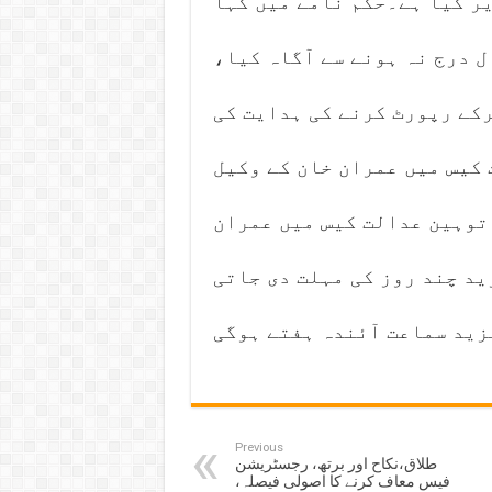
یر کیا ہے۔حکم نامے میں کہا
ال درج نہ ہونے سے آگاہ کیا،
کے رپورٹ کرنے کی ہدایت کی
کیس میں عمران خان کے وکیل
توہین عدالت کیس میں عمران
ید چند روز کی مہلت دی جاتی
زید سماعت آئندہ ہفتے ہوگی
Previous
طلاق،نکاح اور برتھ، رجسٹریشن
فیس معاف کرنے کا اصولی فیصلہ،