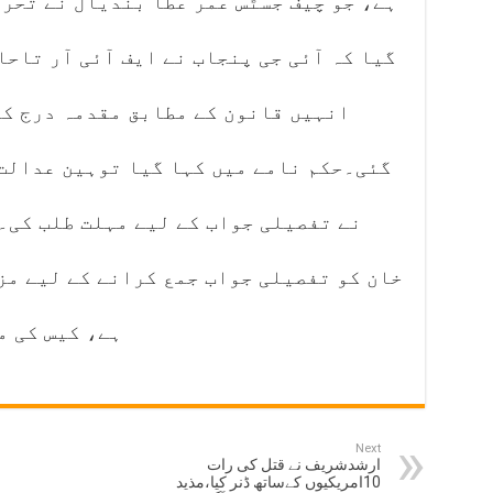
ہے، جو چیف جسٹس عمر عطا بندیال نے تحر
گیا کہ آئی جی پنجاب نے ایف آئی آر تاح
انہیں قانون کے مطابق مقدمہ درج کر
گئی۔حکم نامے میں کہا گیا توہین عدالت 
نے تفصیلی جواب کے لیے مہلت طلب کی۔
خان کو تفصیلی جواب جمع کرانے کے لیے مز
ہے، کیس کی م
Next
ارشدشریف نے قتل کی رات
10امریکیوں کےساتھ ڈنر کیا،مذید