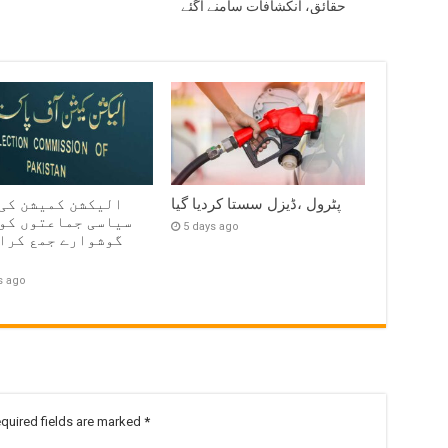
حقائق، انکشافات سامنے آگئے
پٹرول ،ڈیزل سستا کردیا گیا
الیکشن کمیشن کی
سیاسی جماعتوں کو
5 days ago
گوشوارے جمع کرا
ہ
s ago
quired fields are marked
*