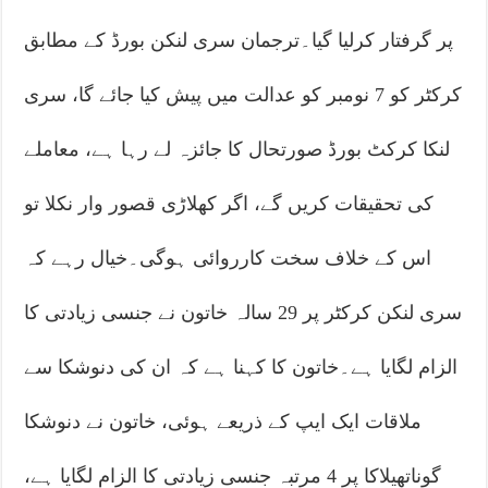
پر گرفتار کرلیا گیا۔ترجمان سری لنکن بورڈ کے مطابق
کرکٹر کو 7 نومبر کو عدالت میں پیش کیا جائے گا، سری
لنکا کرکٹ بورڈ صورتحال کا جائزہ لے رہا ہے، معاملے
کی تحقیقات کریں گے، اگر کھلاڑی قصور وار نکلا تو
اس کے خلاف سخت کارروائی ہوگی۔خیال رہے کہ
سری لنکن کرکٹر پر 29 سالہ خاتون نے جنسی زیادتی کا
الزام لگایا ہے۔خاتون کا کہنا ہے کہ ان کی دنوشکا سے
ملاقات ایک ایپ کے ذریعے ہوئی، خاتون نے دنوشکا
گوناتھیلاکا پر 4 مرتبہ جنسی زیادتی کا الزام لگایا ہے،