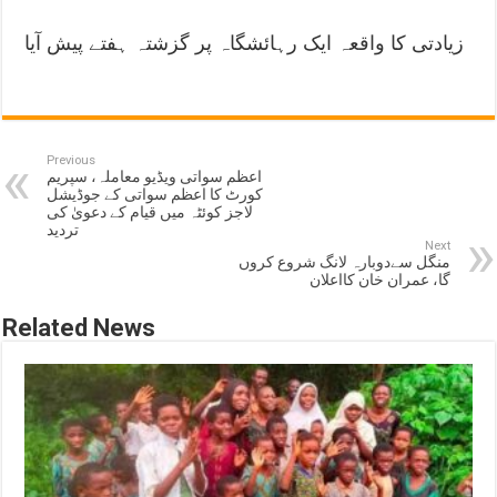
زیادتی کا واقعہ ایک رہائشگاہ پر گزشتہ ہفتے پیش آیا
Previous
اعظم سواتی ویڈیو معاملہ، سپریم
کورٹ کا اعظم سواتی کے جوڈیشل
لاجز کوئٹہ میں قیام کے دعویٰ کی
تردید
Next
منگل سےدوبارہ لانگ شروع کروں
گا، عمران خان کااعلان
Related News