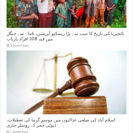
نائجیریا کی تاریخ کا سب سے بڑا ریسکیو آپریشن، 6ماہ سے جنگل
میں قید 308 افراد بازیاب
3 hours ago
اسلام آباد کی ضلعی عدالتوں میں موسم گرما کی تعطیلات،
ڈیوٹی ججز کے روسٹر جاری
1 week ago