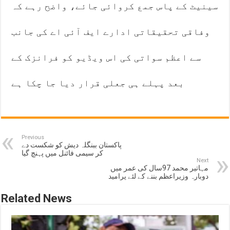
سینیٹ کے پاس جمع کروائی جائے، واضح رہے کہ
وفاقی تحقیقاتی ادارے ایف آئی اے کی جانب
سے اعظم سواتی کی اس ویڈیو کو فرانزک کے
بعد پہلے ہی جعلی قرار دیا جا چکا ہے
Previous
پاکستان ببنگلہ دیش کو شکست دے
کر سیمی فائنل میں پہنچ گیا
Next
مہاتیر محمد 97سال کی عمر میں
دوبارہ وزیراعظم بننے کے لئے پرامید
Related News