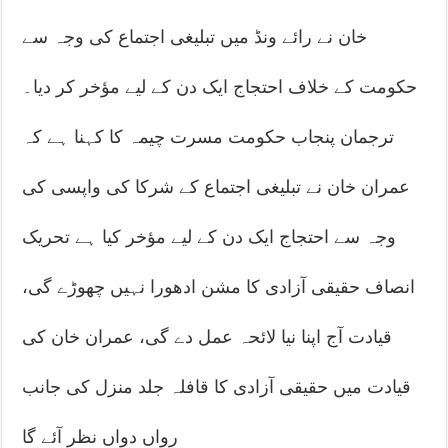
خان نے رائے ونڈ میں تبلیغی اجتماع کی وجہ سے
حکومت کے خلاف احتجاج ایک دن کے لیے مؤخر کر دیا۔
ترجمان پنجاب حکومت مسرت چیمہ کا کہنا ہے کہ
عمران خان نے تبلیغی اجتماع کے شرکا کی واپسی کی
وجہ سے احتجاج ایک دن کے لیے مؤخر کیا ہے تحریک
انصاف حقیقی آزادی کا مشن ادھورا نہیں چھوڑے گی،
قیادت آج اپنا نیا لائحہ عمل دے گی، عمران خان کی
قیادت میں حقیقی آزادی کا قافلہ جلد منزل کی جانب
رواں دواں نظر آئے گا