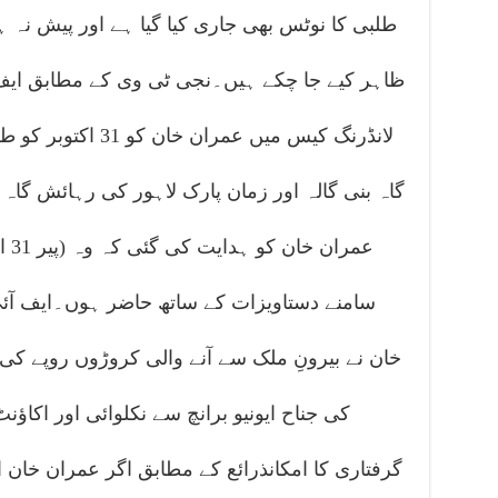
طلبی کا نوٹس بھی جاری کیا گیا ہے اور پیش نہ ہ
ظاہر کیے جا چکے ہیں۔نجی ٹی وی کے مطابق ایف
لانڈرنگ کیس میں عمر
گاہ بنی گالہ اور زمان پارک لاہور کی رہائش گاہ 
عمر
سامنے دستاویزات کے ساتھ حاضر ہوں۔ایف آئی 
خان نے بیرونِ ملک سے آنے والی کروڑوں روپے کی ر
کی جناح ایونیو برانچ سے نکلوائی اور اکاو
گرفتاری کا امکانذرائع کے مطابق اگر عمران خان ا