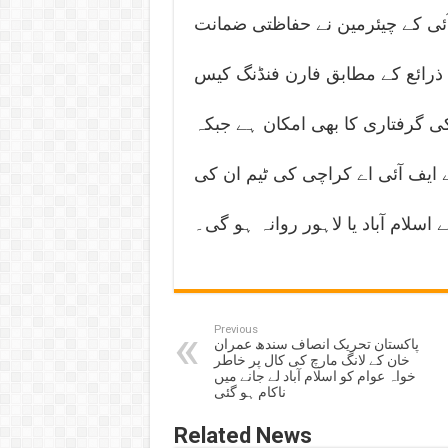
آئی کے چیئرمین نے حفاظتی ضمانت
 ذرائع کے مطابق فارن فنڈنگ کیس
ی کے 3 اہم رہنماؤں کی گرفتاری کا بھی امکان ہے جبکہ
 ایف آئی اے کراچی کی ٹیم ان کی
 اسلام آباد یا لاہور روانہ ہو گی۔
Previous
پاکستان تحریک انصاف سندھ عمران
خان کے لانگ مارچ کی کال پر خاطر
خواہ عوام کو اسلام آباد لے جانے میں
ناکام ہو گئی
Related News