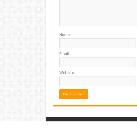
Name
Email
Website
Aware International © Copyright 