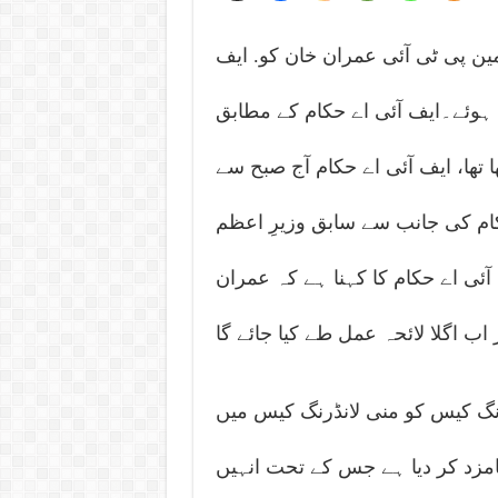
ین پی ٹی آئی عمران خان کو. ایف
ں ہوئے۔ایف آئی اے حکام کے مطابق
 تھا، ایف آئی اے حکام آج صبح سے
حکام کی جانب سے سابق وزیرِ اعظم
ٓئی اے حکام کا کہنا ہے کہ عمران
ر اب اگلا لائحہ عمل طے کیا جائے گا
نڈنگ کیس کو منی لانڈرنگ کیس میں
امزد کر دیا ہے جس کے تحت انہیں