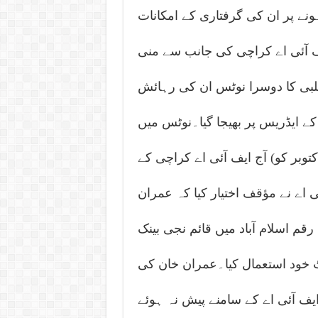
ونے پر ان کی گرفتاری کے امکانات
 آئی اے کراچی کی جانب سے منی
ان خان کو 31 اکتوبر کو طلبی کا دوسرا نوٹس ان کی رہائش
کے ایڈریس پر بھیجا گیا۔نوٹس میں
ان خان کو ہدایت کی گئی کہ وہ (پیر 31 اکتوبر کو) آج ایف آئی اے کراچی کے
اے نے مؤقف اختیار کیا کہ عمران
قم اسلام آباد میں قائم نجی بینک
ٔنٹ خود استعمال کیا۔عمران خان کی
یف آئی اے کے سامنے پیش نہ ہوئے