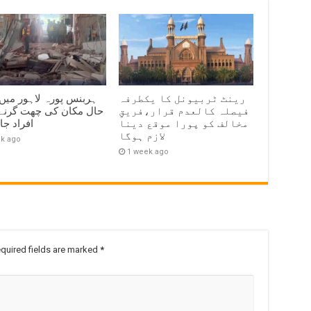
رینٹ ٹربیونل کا یکطرفہ
ہربنس پورہ لاہور میں
فیصلہ کالعدم قرار،فریقِ
مخالف کو پورا موقع دینا
افراد ج
لازم ہوگا
ek ago
1 week ago
quired fields are marked
*