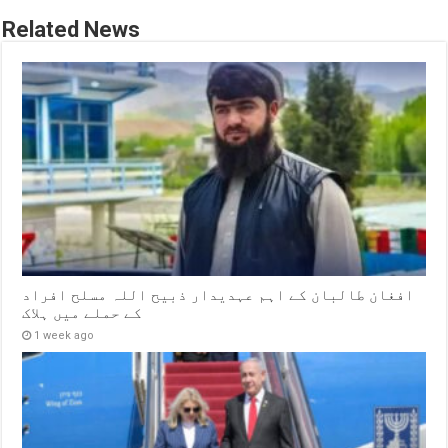
Related News
افغان طالبان کے اہم عہدیدار ذبیح اللہ مسلح افراد
کے حملے میں ہلاک
1 week ago