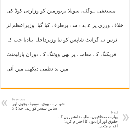
مستعفی ہوگئے، سویلا بریورمین کو وزارتی کوڈ کی
خلاف ورزی پر عہدے سے برطرف کیا گیا۔وزیراعظم لز
ٹرس نے گرانٹ شاپس کو نیا وزیرداخلہ بنادیا جب کہ
فریکنگ کے معاملے پر بھی ووٹنگ کے دوران پارلیمنٹ
میں بد نظمی دیکھنے میں آئی
Previous
شوہر نے بیوی، سوتیلے بچوں اور
ساس سسر کو زندہ جلا ڈالا
Next
بھارت صحافیوں، طلبا، دانشوروں کے
حقوق اور آزادیوں کا احترام کرے:
اقوام متحدہ