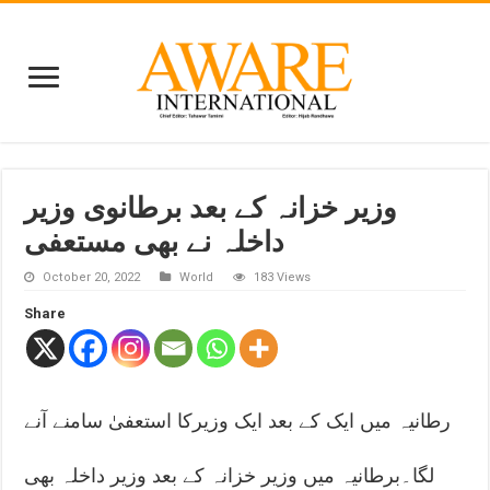
وزیر خزانہ کے بعد برطانوی وزیر
داخلہ نے بھی مستعفی
October 20, 2022
World
183 Views
Share
رطانیہ میں ایک کے بعد ایک وزیرکا استعفیٰ سامنے آنے
لگا۔برطانیہ میں وزیر خزانہ کے بعد وزیر داخلہ بھی