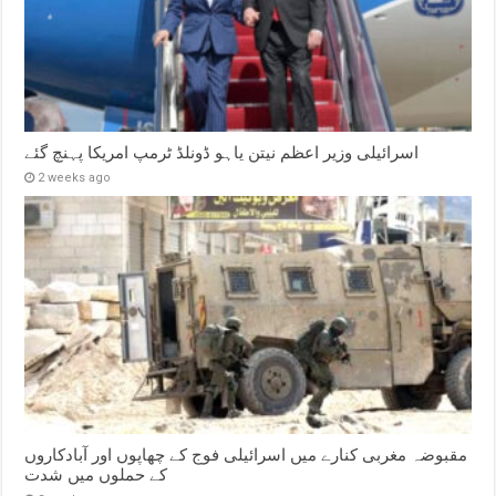
اسرائیلی وزیر اعظم نیتن یاہو ڈونلڈ ٹرمپ امریکا پہنچ گئے
2 weeks ago
مقبوضہ مغربی کنارے میں اسرائیلی فوج کے چھاپوں اور آبادکاروں
کے حملوں میں شدت