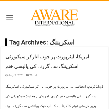
اسکریننگ
Tag Archives:
امریکا، ایئرپورٹ پر جوتے اتارکر سیکیورٹی
اسکریننگ سے گزرنے کی پالیسی ختم
July 9, 2025
World
ڈونلڈ ٹرمپ انتظامیہ نے ایئرپورٹ پر جوتے اتار کر سیکیورٹی اسکریننگ
سے گزرنے کی پالیسی ختم کردی۔امریکی ہوم لینڈ سیکیورٹی کی
وزیر کرسٹی نوئم کا کہنا ہے کہ اب چیک پوائنٹس سے گزرتے ہوئے