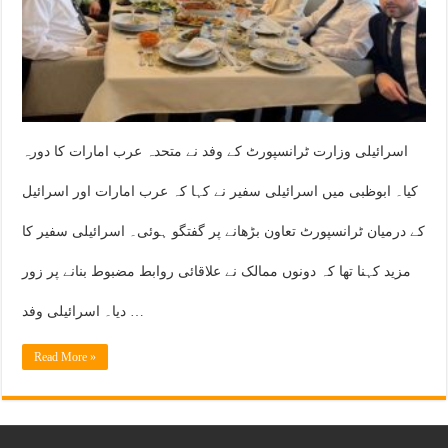
اسرائیلی وزارت ٹرانسپورٹ کے وفد نے متحدہ عرب امارات کا دورہ
کیا۔ ابوظبی میں اسرائیلی سفیر نے کہا کہ عرب امارات اور اسرائیل
کے درمیان ٹرانسپورٹ تعاون بڑھانے پر گفتگو ہوئی۔ اسرائیلی سفیر کا
مزید کہنا تھا کہ دونوں ممالک نے علاقائی روابط مضبوط بنانے پر زور
دیا۔ اسرائیلی وفد …
Read More »