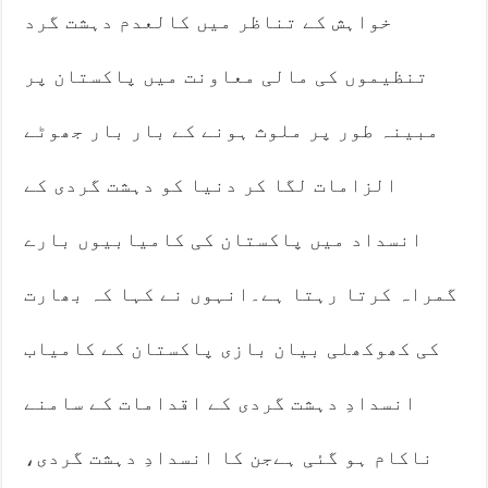
خواہش کے تناظر میں کالعدم دہشت گرد
تنظیموں کی مالی معاونت میں پاکستان پر
مبینہ طور پر ملوث ہونے کے بار بار جھوٹے
الزامات لگا کر دنیا کو دہشت گردی کے
انسداد میں پاکستان کی کامیابیوں بارے
گمراہ کرتا رہتا ہے۔انہوں نے کہا کہ بھارت
کی کھوکھلی بیان بازی پاکستان کے کامیاب
انسدادِ دہشت گردی کے اقدامات کے سامنے
ناکام ہو گئی ہےجن کا انسدادِ دہشت گردی،