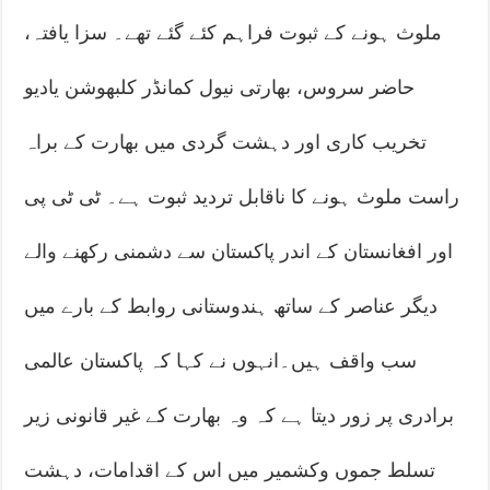
ملوث ہونے کے ثبوت فراہم کئے گئے تھے۔ سزا یافتہ،
حاضر سروس، بھارتی نیول کمانڈر کلبھوشن یادیو
تخریب کاری اور دہشت گردی میں بھارت کے براہ
راست ملوث ہونے کا ناقابل تردید ثبوت ہے۔ ٹی ٹی پی
اور افغانستان کے اندر پاکستان سے دشمنی رکھنے والے
دیگر عناصر کے ساتھ ہندوستانی روابط کے بارے میں
سب واقف ہیں۔انہوں نے کہا کہ پاکستان عالمی
برادری پر زور دیتا ہے کہ وہ بھارت کے غیر قانونی زیر
تسلط جموں وکشمیر میں اس کے اقدامات، دہشت