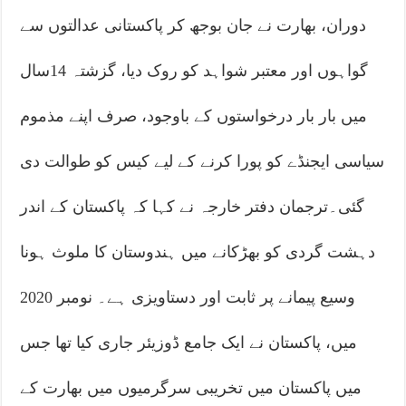
دوران، بھارت نے جان بوجھ کر پاکستانی عدالتوں سے
گواہوں اور معتبر شواہد کو روک دیا، گزشتہ 14سال
میں بار بار درخواستوں کے باوجود، صرف اپنے مذموم
سیاسی ایجنڈے کو پورا کرنے کے لیے کیس کو طوالت دی
گئی۔ترجمان دفتر خارجہ نے کہا کہ پاکستان کے اندر
دہشت گردی کو بھڑکانے میں ہندوستان کا ملوث ہونا
وسیع پیمانے پر ثابت اور دستاویزی ہے۔ نومبر 2020
میں، پاکستان نے ایک جامع ڈوزیئر جاری کیا تھا جس
میں پاکستان میں تخریبی سرگرمیوں میں بھارت کے