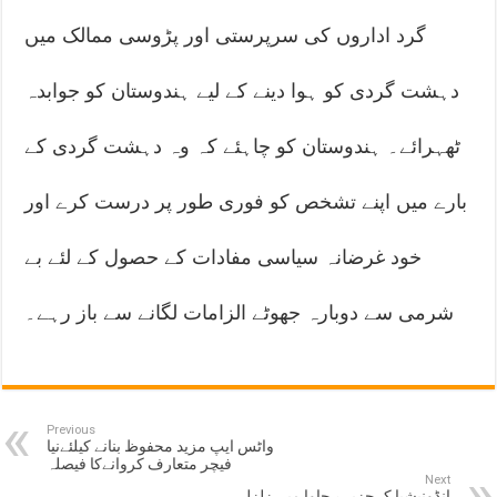
گرد اداروں کی سرپرستی اور پڑوسی ممالک میں
دہشت گردی کو ہوا دینے کے لیے ہندوستان کو جوابدہ
ٹھہرائے۔ ہندوستان کو چاہئے کہ وہ دہشت گردی کے
بارے میں اپنے تشخص کو فوری طور پر درست کرے اور
خود غرضانہ سیاسی مفادات کے حصول کے لئے بے
شرمی سے دوبارہ جھوٹے الزامات لگانے سے باز رہے۔
Previous
واٹس ایپ مزید محفوظ بنانے کیلئےنیا
فیچر متعارف کروانےکا فیصلہ
Next
انڈونیشیا کےجزیرے جاوا میں زلزلے