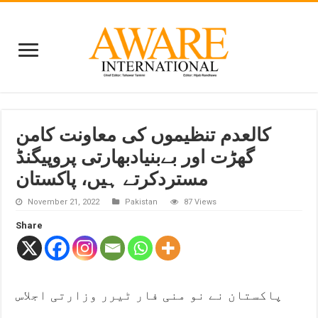
کالعدم تنظیموں کی معاونت کامن
گھڑت اور بےبنیادبھارتی پروپیگنڈ
مستردکرتے ہیں، پاکستان
November 21, 2022
Pakistan
87 Views
Share
پاکستان نے نو منی فار ٹیرر وزارتی اجلاس