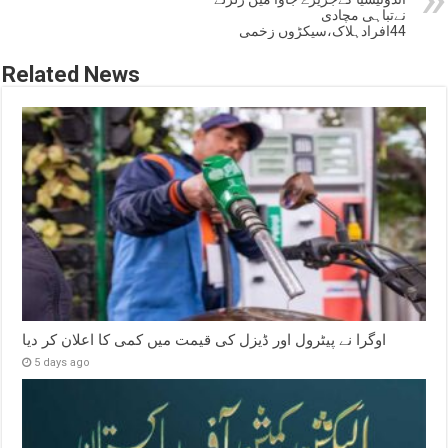
نےتباہی مچادی
44افرادہلاک،سیکڑوں زخمی
Related News
اوگرا نے پیٹرول اور ڈیزل کی قیمت میں کمی کا اعلان کر دیا
5 days ago