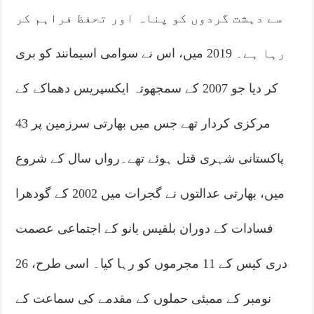
سے دہشت گردوں کو پناہ اور تحفظ فراہم کر
رہا ہے۔ 2019 میں، اس نے سوامی اسیمانند کو بری
کر دیا جو 2007 کے سمجھوتہ ایکسپریس دھماکے کے
مرکزی کردار تھے جس میں بھارتی سرزمین پر 43
پاکستانی شہری قتل ہوئے تھے۔رواں سال کے شروع
میں، بھارتی عدالتوں نے گجرات میں 2002 کے گودھرا
فسادات کے دوران بلقیس بانو کے اجتماعی عصمت
دری کیس کے 11 مجرموں کو رہا کیا۔ اسی طرح، 26
نومبر کے ممبئی حملوں کے مقدمے کی سماعت کے