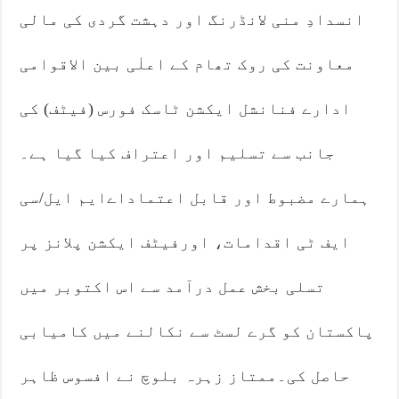
انسدادِ منی لانڈرنگ اور دہشت گردی کی مالی
معاونت کی روک تھام کے اعلٰی بین الاقوامی
ادارے فنانشل ایکشن ٹاسک فورس (فیٹف) کی
جانب سے تسلیم اور اعتراف کیا گیا ہے۔
ہمارے مضبوط اور قابل اعتماداےایم ایل/سی
ایف ٹی اقدامات، اورفیٹف ایکشن پلانز پر
تسلی بخش عمل درآمد سے اس اکتوبر میں
پاکستان کو گرے لسٹ سے نکالنے میں کامیابی
حاصل کی۔ممتاز زہرہ بلوچ نے افسوس ظاہر