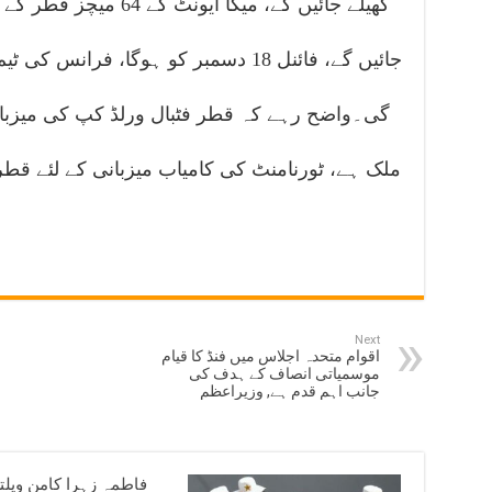
جائیں گے، فائنل 18 دسمبر کو ہوگا، فران
گی۔واضح رہے کہ قطر فٹبال ورلڈ کپ کی میزبانی 
Next
اقوام متحدہ اجلاس میں فنڈ کا قیام
موسمیاتی انصاف کے ہدف کی
جانب اہم قدم ہے, وزیراعظم
فاطمہ زہرا کامن ویلت