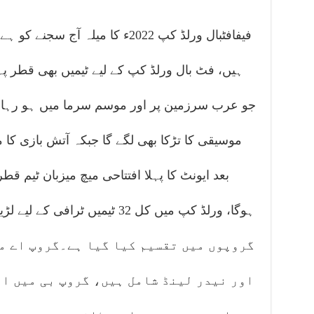
فیفافٹبال ورلڈ کپ 2022ء کا میلہ آ
ہیں، فٹ بال ورلڈ کپ کے لیے ٹیمیں بھی قطر پہ
جو عرب سرزمین پر اور موسم سرما میں ہو رہا 
موسیقی کا تڑکا بھی لگے گا جبکہ آتش بازی کا 
بعد ایونٹ کا پہلا افتتاحی میچ میزبان ٹیم قط
گروپوں میں تقسیم کیا گیا ہے۔گروپ اے 
اور نیدر لینڈ شامل ہیں، گروپ بی میں ا