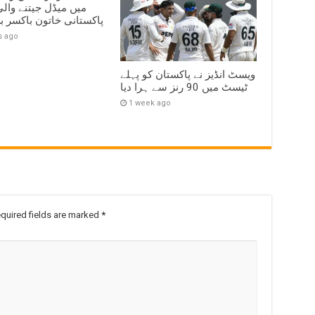
میں میڈل جیتنے وال
پاکستانی خاتون باکسر ب
s ago
ویسٹ انڈیز نے پاکستان کو پہلے
ٹیسٹ میں 90 رنز سے ہرا دیا
1 week ago
quired fields are marked
*