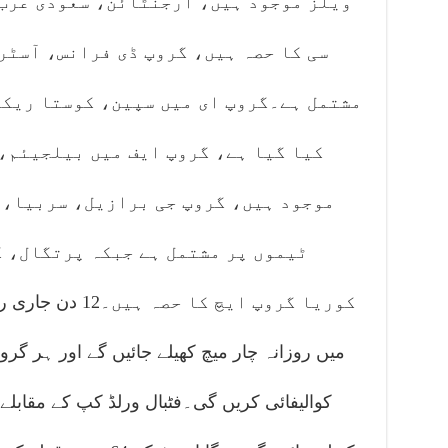
ویلز موجود ہیں، ارجنٹائن، سعودی عرب
سی کا حصہ ہیں، گروپ ڈی فرانس، آسٹ
مشتمل ہے۔گروپ ای میں سپین، کوستا ریکا
کیا گیا ہے، گروپ ایف میں بیلجیئم،
موجود ہیں، گروپ جی برازیل، سربیا، 
ٹیموں پر مشتمل ہے جبکہ پرتگال، 
کوریا گروپ ایچ کا
میں روزانہ چار میچ کھیلے جائیں گے اور ہر گرو