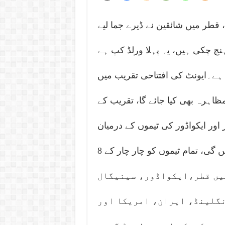
ج سجنے کو ہے، قطر میں شائقین نے ڈیرے جما لیے
نچ چکی ہیں، یہ پہلا ورلڈ کپ ہے
ہے۔ایونٹ کی افتتاحی تقریب میں
مظاہرہ بھی کیا جائے گا، تقریب کے
ر اور ایکواڈور کی ٹیموں کے درمیان
ہوگا، ورلڈ کپ میں کل 32 ٹیمیں ٹرافی کے لیے لڑیں گی، تمام ٹیموں کو چار چار کے 8
میں قطر،ایکواڈور، سینیگال
نگلینڈ، ایران، امریکا اور