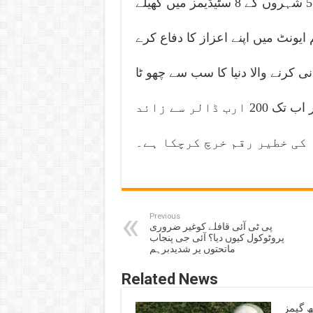
کھیلے جائیں گے، میگا ایونٹ کے 64 میچز قطر کے 5 شہروں کے 8 سٹیڈیمز میں کھیلے
س کی ٹیم ایونٹ میں اپنے اعزاز کا دفاع کرے
کرنے والا دنیا کا سب سے چھو ٹا
ملک ہے، ٹورنامنٹ کی کامیاب میزبانی کے لئے قطر اب تک 200 ارب ڈالر سے زائد
کی خطیر رقم خرچ کرچکا ہے۔
Previous
پی ٹی آئی قافلے کوغیر ضروری
پروٹوکول کیوں دیا؟ آئی جی پنجاب
ماتحتوں پر شدیدبرہم
Related News
ھ گیمز