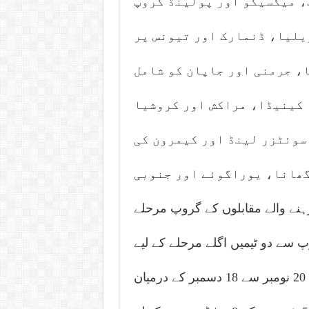
، میکسیکو اور پولینڈ گروپ
ریلیا، ڈنمارک اور تیونس پر
، جرمنی اور جاپان کو شامل
 کینیڈا، مراکش اور کروشیا
سوئٹزر لینڈ اور کیمرون کی
گھانا، یوراگوئے اور جنوبی
 حصہ ہیں۔12 دن جاری رہنے والے مقابلوں کے گروپ مرحلے
پ سے دو ٹیمیں اگلے مرحلے کے لیے
کوالیفائی کریں گی۔فٹبال ورلڈ کپ کے مقابلے 20 نومبر سے 18 دسمبر کے درمیان