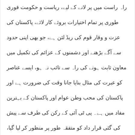
راہ راست میں پر لانے کے لیے، ریاست و حکومت فوری
طوری پر تمام اختیارات بروئے کار لائے، پاکستان کی
عزت و وقار قوم کی ریڈ لئن ہے، جو بھی اپنی حدود
سے آگے بڑھنے اور دشمنوں کے عزائم کی تکمیل میں
معاون ثابت ہونے کی راہ سے تائب نہ ہو، ایسے عناصر
کو عبرت کی مثال بنایا جانا وقت کی ضرورت ہے اور
پاکستان کی محب وطن عوام اور پاکستان کے بہترین
مفاد میں ہے۔ پی ٹی آئی کے رکن کی طرف سے پیش
کی گئی قرار داد کو متفقہ طور پر منظور کر لیا گیا،