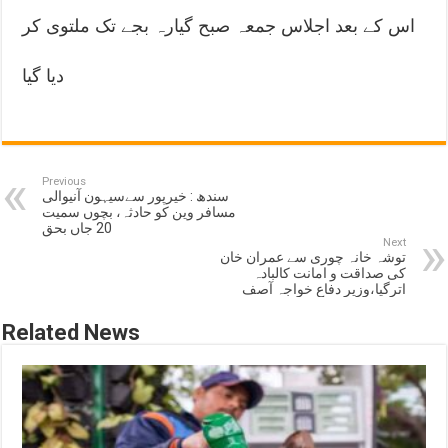
اس کے بعد اجلاس جمعہ صبح گیارہ بجے تک ملتوی کر
دیا گیا
Previous
سندھ : خیرپور سےسیہون آنیوالی
مسافر وین کو حادثہ، بچوں سمیت
20 جاں بحق
Next
توشہ خانہ چوری سے عمران خان
کی صداقت و امانت کالبادہ
اترگیا،وزیر دفاع خواجہ آصف
Related News