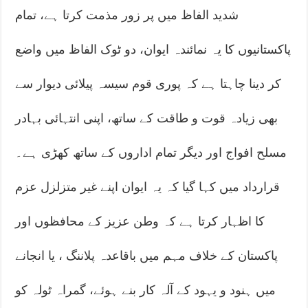
شدید الفاظ میں پر زور مذمت کرتا ہے، تمام
پاکستانیوں کا یہ نمائندہ ایوان، دو ٹوک الفاظ میں واضع
کر دینا چاہتا ہے کہ پوری قوم سیسہ پیلائی دیوار سے
بھی زیادہ قوت و طاقت کے ساتھ، اپنی انتہائی بہادر
مسلح افواج اور دیگر تمام اداروں کے ساتھ کھڑی ہے۔
قرارداد میں کہا گیا کہ یہ ایوان اپنے غیر متزلزل عزم
کا اظہار کرتا ہے کہ وطن عزیز کے محافظوں اور
پاکستان کے خلاف مہم میں باقاعدہ پلاننگ ، یا انجانے
میں ہنود و یہود کے آلہ کار بنے ہوئے، گمراہ ٹولہ کو