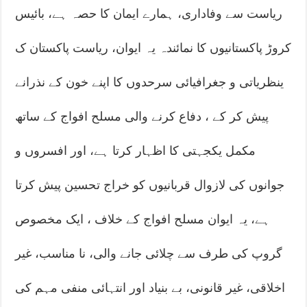
ریاست سے وفاداری، ہمارے ایمان کا حصہ ہے، بائیس
کروڑ پاکستانیوں کا نمائندہ یہ ایوان، ریاست پاکستان ک
ینظریاتی و جغرافیائی سرحدوں کا اپنے خون کے نذرانے
پیش کر کے ، دفاع کرنے والی مسلح افواج کے ساتھ
مکمل یکجہتی کا اظہار کرتا ہے، اور افسروں و
جوانوں کی لازوال قربانیوں کو خراج تحسین پیش کرتا
ہے، یہ ایوان مسلح افواج کے خلاف ، ایک مخصوص
گروپ کی طرف سے چلائی جانے والی، نا مناسب، غیر
اخلاقی، غیر قانونی، بے بنیاد اور انتہائی منفی مہم کی