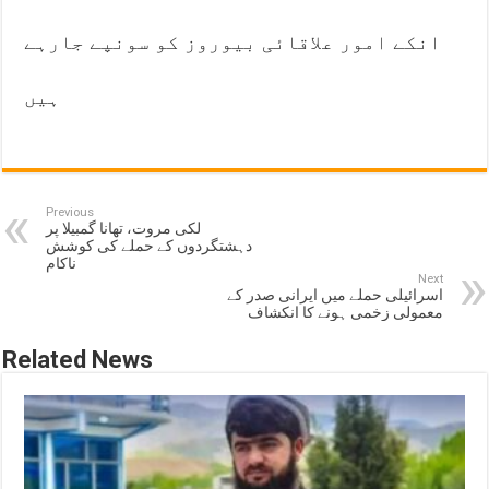
انکے امور علاقائی بیوروز کو سونپے جارہے
ہیں
Previous
لکی مروت، تھانا گمبیلا پر
دہشتگردوں کے حملے کی کوشش
ناکام
Next
اسرائیلی حملے میں ایرانی صدر کے
معمولی زخمی ہونے کا انکشاف
Related News