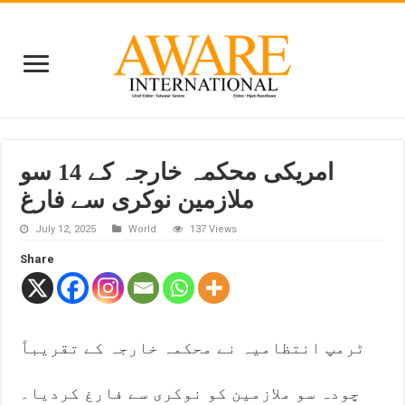
امریکی محکمہ خارجہ کے 14 سو
ملازمین نوکری سے فارغ
July 12, 2025
World
137 Views
Share
ٹرمپ انتظامیہ نے محکمہ خارجہ کے تقریباً
چودہ سو ملازمین کو نوکری سے فارغ کردیا۔