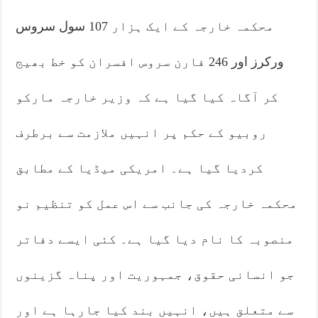
محکمہ خارجہ کے ایک ہزار 107 سول سروس
ورکرز اور 246 فارن سروس افسران کو خط بھیج
کر آگاہ کیا گیا ہے کہ وزیر خارجہ مارکو
روبیو کے حکم پر انہیں ملازمت سے برطرف
کردیا گیا ہے۔ امریکی میڈیا کے مطابق
محکمہ خارجہ کی جانب سے اس عمل کو تنظیم نو
منصوبہ کا نام دیا گیا ہے۔ کئی ایسے دفاتر
جو انسانی حقوق، جمہوریت اور پناہ گزینوں
سے متعلق ہیں، انہیں بند کیا جارہا ہے اور