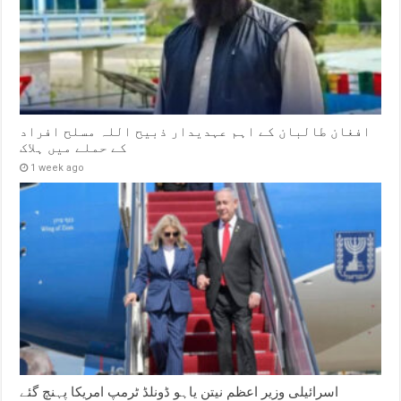
افغان طالبان کے اہم عہدیدار ذبیح اللہ مسلح افراد
کے حملے میں ہلاک
1 week ago
اسرائیلی وزیر اعظم نیتن یاہو ڈونلڈ ٹرمپ امریکا پہنچ گئے