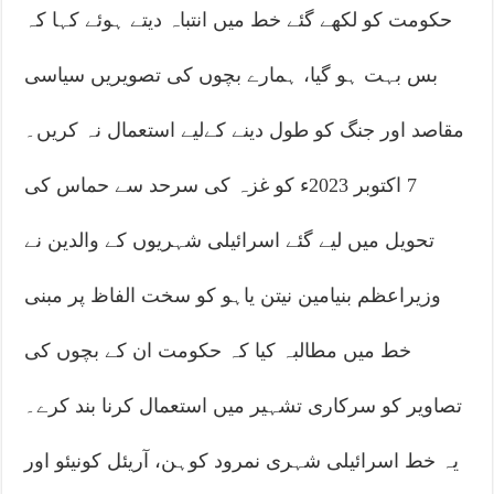
حکومت کو لکھے گئے خط میں انتباہ دیتے ہوئے کہا کہ
بس بہت ہو گیا، ہمارے بچوں کی تصویریں سیاسی
مقاصد اور جنگ کو طول دینے کےلیے استعمال نہ کریں۔
7 اکتوبر 2023ء کو غزہ کی سرحد سے حماس کی
تحویل میں لیے گئے اسرائیلی شہریوں کے والدین نے
وزیراعظم بنیامین نیتن یاہو کو سخت الفاظ پر مبنی
خط میں مطالبہ کیا کہ حکومت ان کے بچوں کی
تصاویر کو سرکاری تشہیر میں استعمال کرنا بند کرے۔
یہ خط اسرائیلی شہری نمرود کوہن، آریئل کونیئو اور