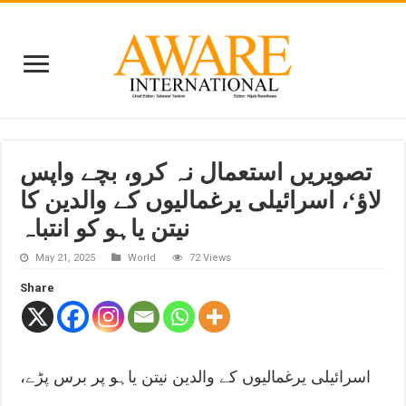
تصویریں استعمال نہ کرو، بچے واپس
لاؤ‘، اسرائیلی یرغمالیوں کے والدین کا
نیتن یاہو کو انتباہ
May 21, 2025
World
72 Views
Share
اسرائیلی یرغمالیوں کے والدین نیتن یاہو پر برس پڑے،