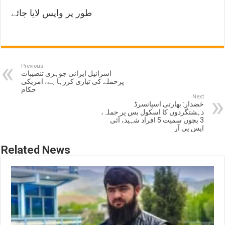
طور پر واپس لایا جائے
Previous
اسرائیل ایرانی جوہری تنصیبات
پرحملے کی تیاری کررہا ہے، امریکی
حکام
Next
خضدار: بھارتی اسپانسرڈ
دہشتگردوں کا اسکول بس پر حملہ،
3 بچوں سمیت 5 افراد شہید، آئی
ایس پی آر
Related News