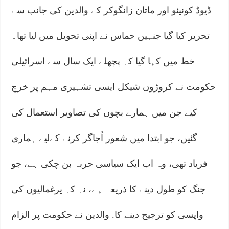
ڈیوڈ کونیئو اور ماتان زانگوکر کے والدین کی جانب سے
تحریر کیا گیا جنہیں حماس نے اپنی تحویل میں لیا تھا۔
خط میں کہا گیا کہ پچھلے ایک سال سے اسرائیلی
حکومت نے کروڑوں شیکل ایسی تشہیری مہم پر خرچ
کیے جن میں ہمارے بچوں کی تصاویر استعمال کی
گئیں، جو ابتدا میں شعور اُجاگر کرنے کےلیے ہماری
فریاد تھی، وہ اب ایک سیاسی حربہ بن چکی ہے، جو
جنگ کو طول دینے کا ذریعہ ہے، نہ کہ یرغمالیوں کی
واپسی کو ترجیح دینے کا. والدین نے حکومت پر الزام