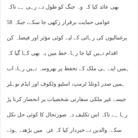
بھی عائد کیا کہ وہ جنگ کو طول دے رہی ہے تاکہ
عوامی حمایت برقرار رکھی جا سکے، جبکہ 58
یرغمالیوں کی رہائی کے لیے کوئی مؤثر اور فیصلہ کن
اقدام نہیں کیا جا رہا۔خط میں یہ بھی کہا گیا کہ
ہمیں اپنے ہی ملک کے تحفظ پر بھروسہ نہیں رہا، اب
ہمیں صدر ڈونلڈ ٹرمپ، اسٹیو وٹکوف اور ایڈم بوہلر
جیسے غیر ملکی سفارتی شخصیات پر انحصار کرنا پڑ
رہا ہے تاکہ اس تکلیف دہ صورتحال کا کوئی حل نکل
سکے۔والدین نے خبردار کیا کہ غزہ میں بڑھتے ہوئے