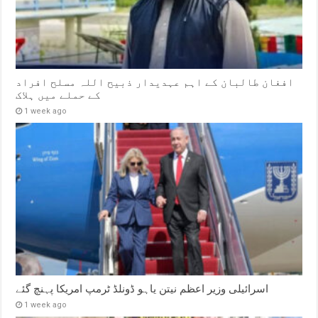
افغان طالبان کے اہم عہدیدار ذبیح اللہ مسلح افراد
کے حملے میں ہلاک
1 week ago
اسرائیلی وزیر اعظم نیتن یاہو ڈونلڈ ٹرمپ امریکا پہنچ گئے
1 week ago