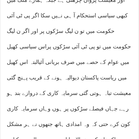
کبھی سیاسی استحکام آ ہی نہیں سکا اگر پی ٹی آئی
حکومت میں تو ن لیگ سڑکوں پر اور اگر ن لیگ
حکومت میں تو پی ٹی آئی سڑکوں پراس سیاسی کھیل
میں عوام کے حصے میں صرف بریانی آئیالبتہ اس کھیل
میں ریاست پاکستان دیوالیہ ہونے کے قریب پہنچ گئی
معیشت تباہ ہوتی گئی سرمایہ کاری کے دروازے بند ہو
رہے جہاں فیصلے سڑکوں پر ہوں وہاں سرمایہ کاری
کون کرے حتی کہ وہ امدادی ہاتھ جنھوں نے ہر مشکل