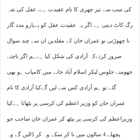
کی سب سے تیز چھری کا نام عقیدت ہے، عقل کی شہ
رگ کاٹ دیتی ہے اگر یہ عقیدت عقل کو بےیارو مدد گار
نا چھوڑتی تو عمران خان کے مقلدین ان سے چند سوال
ضرور کرتےکہ آزادی کی شکل کیا ہےہم اگر ناچتے
جھومتے جلوس لیکر اسلام آباد جانے میں کامیاب ہو بھی
گئے تو ہم آزادی کس سے لیں گےکیا آزادی کا نام
عمران خان کو وزیر اعظم کی کرسی پر بٹھانا ہےکیا
وزیراعظم کی کرسی پر بیٹھ کر عمران خان صاحب جو
پچھلے 4 سالوں میں نا کر سکے وہ کر ڈالیں گے وہ