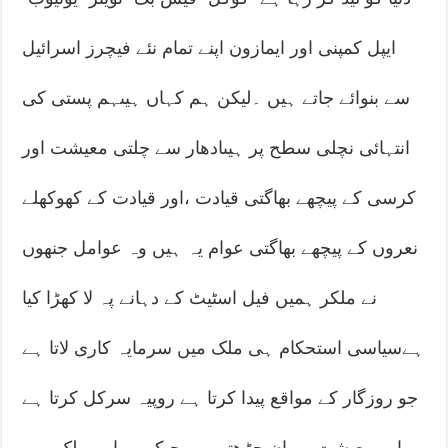
ایپل کمپنی اور ایمازون اپنے تمام نئے فیچرز اسرائیل
سے بنوائے جاتے ہیں ۔لیکن ہم کہاں ہیںہم پستی کی
انتہائی نچلی سطح پر ہیںادھار سے چلتی معیشت اور
کرسی کے پیچھے بھاگتی قیادت ،اور قیادت کے کھوکھلے
نعروں کے پیچھے بھاگتی عوام یہ ہیں وہ عوامل جنھوں
نے ملکر ہمیں فیل اسٹیٹ کے دہانے پہ لا کھڑا کیا
ہےسیاسی استحکام ہی ملک میں سرمایہ کاری لاتا ہے
جو روزگار کے مواقع پیدا کرتا ہے روپیہ سرکل کرتا ہے
اور معیشت پروان چڑھتی ہے جبکہ ہمارے ملک میں