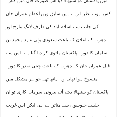
میں پاکستان کو سنبھالا دیا اس صورت حال میں کنارہ
کش ہوتے نظر آ رہے ہیں سابق وزیراعظم عمران خان
کی جانب سے اسلام آباد کی طرف لانگ مارچ اور
دھرنے کے اعلان کے باعث سعودی ولی عہد محمد بن
سلمان کا دورہ پاکستان ملتوی کر دیا گیا ہے۔اس سے
قبل عمران خان کے دھرنے کے باعث چینی صدر کا دورہ
منسوخ ہوا تھایہ وہ ہاتھ تھے جو ہر مشکل میں
پاکستان کو سنبھالا دیتے آئے بیرونی سرمایہ کاری تو ان
جلسے جلوسوں سے متاثر ہے ہی لیکن اس غریب