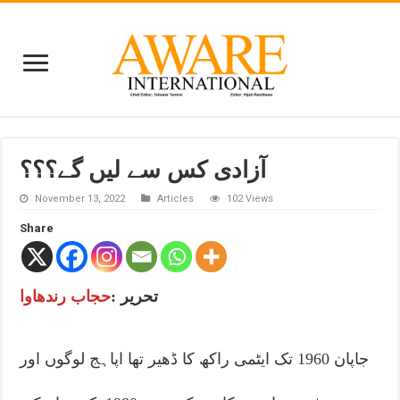
آزادی کس سے لیں گے؟؟؟
November 13, 2022
Articles
102 Views
Share
تحریر :
حجاب رندھاوا
جاپان 1960 تک ایٹمی راکھ کا ڈھیر تھا اپاہج لوگوں اور