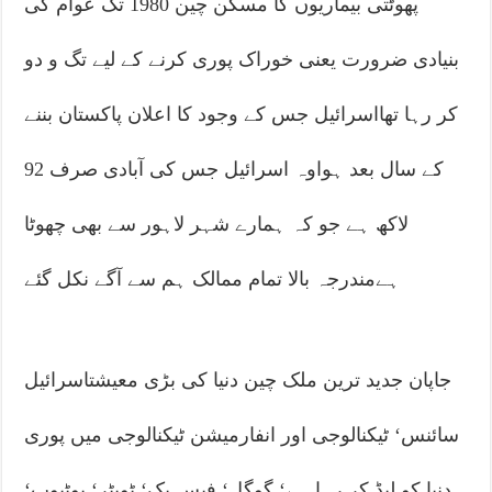
پھوٹتی بیماریوں کا مسکن چین 1980 تک عوام کی
بنیادی ضرورت یعنی خوراک پوری کرنے کے لیے تگ و دو
کر رہا تھااسرائیل جس کے وجود کا اعلان پاکستان بننے
کے سال بعد ہواوہ اسرائیل جس کی آبادی صرف 92
لاکھ ہے جو کہ ہمارے شہر لاہور سے بھی چھوٹا
ہےمندرجہ بالا تمام ممالک ہم سے آگے نکل گئے
جاپان جدید ترین ملک چین دنیا کی بڑی معیشتاسرائیل
سائنس‘ ٹیکنالوجی اور انفارمیشن ٹیکنالوجی میں پوری
دنیا کو لیڈ کر رہا ہے‘ گوگل‘ فیس بک‘ ٹویٹر‘ یوٹیوب‘