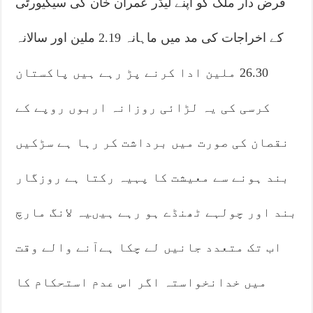
قرض دار ملک کو اپنے لیڈر عمران خان کی سیکیورٹی
کے اخراجات کی مد میں ماہانہ 2.19 ملین اور سالانہ
26.30 ملین ادا کرنے پڑ رہے ہیں پاکستان
کرسی کی یہ لڑائی روزانہ اربوں روپے کے
نقصان کی صورت میں برداشت کر رہا ہے سڑکیں
بند ہونے سے معیشت کا پہیہ رکتا ہے روزگار
بند اور چولہے ٹھنڈے ہو رہے ہیںیہ لانگ مارچ
اب تک متعدد جانیں لے چکا ہےآنے والے وقت
میں خدانخواستہ اگر اس عدم استحکام کا