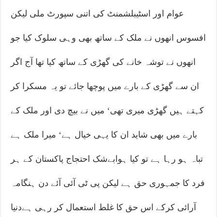
عوام اور اسٹیبلشمنٹ کی اتنی سپورٹ ملی لیکن
افسوس انھوں نے ملک کے ساتھ بھی وہی سلوک کیا جو
انھوں نے توشہ خانے کی گھڑی کے ساتھ کیا تھا آج اگر
ان سے گھڑی کے بارے میں پوچھا جائے تو یہ مسکرا کر
کہتے ہیں گھڑی میری تھی‘ میں نے بیچ دی اور ملک کے
بارے میں بھی شاید ان کا یہی خیال ہے‘ میرا ملک ہے
تباہ ہو رہا ہے تو کیا ہوابےشک احتجاج پاکستان کے ہر
فرد کا جمہوری حق ہے لیکن پی ٹی آئی آئے دن ہنگامہ
آرائی کرکے اس حق کا غلط استعمال کر رہی ہےدنیا