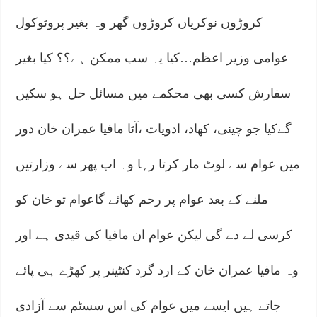
کروڑوں نوکریاں کروڑوں گھر وہ بغیر پروٹوکول
عوامی وزیر اعظم…کیا یہ سب ممکن ہے؟؟ کیا بغیر
سفارش کسی بھی محکمے میں مسائل حل ہو سکیں
گےکیا جو چینی، کھاد، ادویات ،آٹا مافیا عمران خان دور
میں عوام سے لوٹ مار کرتا رہا وہ اب پھر سے وزارتیں
ملنے کے بعد عوام پر رحم کھائے گاعوام تو خان کو
کرسی لے دے گی لیکن عوام ان مافیا کی قیدی ہے اور
وہ مافیا عمران خان کے ارد گرد کنٹینر پر کھڑے ہی پائے
جاتے ہیں ایسے میں عوام کی اس سسٹم سے آزادی