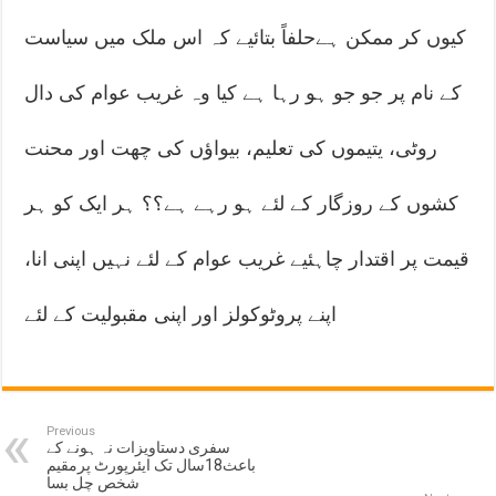
کیوں کر ممکن ہے‏حلفاً بتائیے کہ اس ملک میں سیاست
کے نام پر جو جو ہو رہا ہے کیا وہ غریب عوام کی دال
روٹی، یتیموں کی تعلیم، بیواؤں کی چھت اور محنت
کشوں کے روزگار کے لئے ہو رہے ہے؟؟ ہر ایک کو ہر
قیمت پر اقتدار چاہئیے غریب عوام کے لئے نہیں اپنی انا،
اپنے پروٹوکولز اور اپنی مقبولیت کے لئے
Previous
سفری دستاویزات نہ ہونے کے
باعث18سال تک ایئرپورٹ پرمقیم
شخص چل بسا