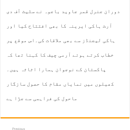
دوران جنرل قمر جاوید باجوہ نے سٹیٹ آف دی
آرٹ ہاکی ایرینہ کا بھی افتتاح کیا اور
ہاکی لیجنڈز سے بھی ملاقات کی۔اس موقع پر
خطاب کرتے ہوئے آرمی چیف کا کہنا تھا کہ
پاکستان کے نوجوان ہمارا اثاثہ ہیں۔
کھیلوں میں نمایاں مقام کا حصول سازگار
ماحول کی فراہمی سے جڑا ہے
Previous