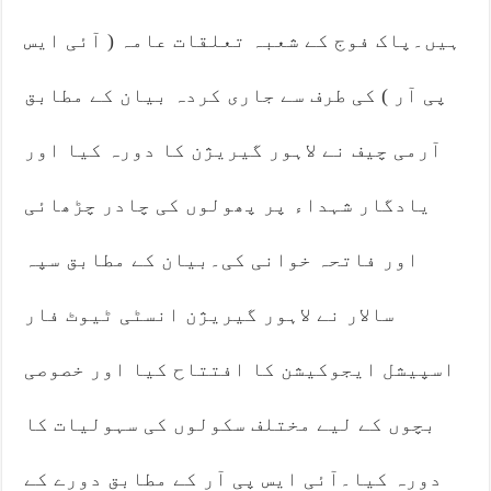
ہیں۔پاک فوج کے شعبہ تعلقات عامہ ( آئی ایس
پی آر ) کی طرف سے جاری کردہ بیان کے مطابق
آرمی چیف نے لاہور گیریژن کا دورہ کیا اور
یادگار شہداء پر پھولوں کی چادر چڑھائی
اور فاتحہ خوانی کی۔بیان کے مطابق سپہ
سالار نے لاہور گیریژن انسٹی ٹیوٹ فار
اسپیشل ایجوکیشن کا افتتاح کیا اور خصوصی
بچوں کے لیے مختلف سکولوں کی سہولیات کا
دورہ کیا۔آئی ایس پی آر کے مطابق دورے کے