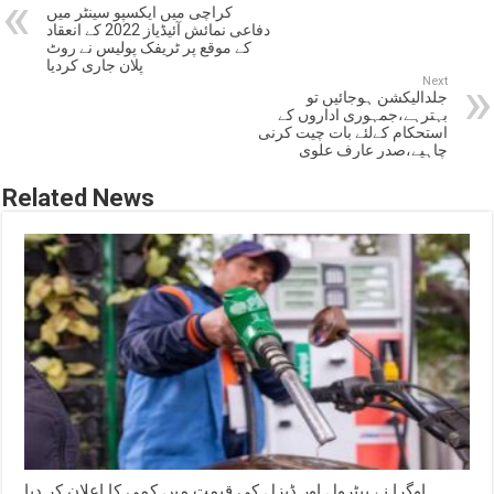
کراچی میں ایکسپو سینٹر میں
دفاعی نمائش آئیڈیاز 2022 کے انعقاد
کے موقع پر ٹریفک پولیس نے روٹ
پلان جاری کردیا
Next
جلدالیکشن ہوجائیں تو
بہترہے،جمہوری اداروں کے
استحکام کےلئے بات چیت کرنی
چاہیے،صدر عارف علوی
Related News
اوگرا نے پیٹرول اور ڈیزل کی قیمت میں کمی کا اعلان کر دیا