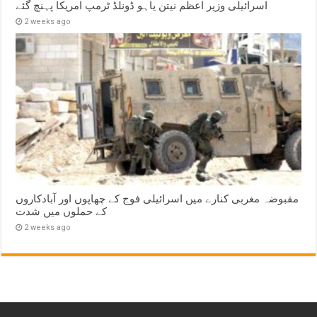
اسرائیلی وزیر اعظم نیتن یاہو ڈونلڈ ٹرمپ امریکا پہنچ گئے
2 weeks ago
مقبوضہ مغربی کنارے میں اسرائیلی فوج کے چھاپوں اور آبادکاروں
کے حملوں میں شدت
2 weeks ago