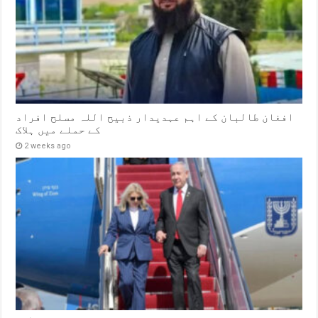
افغان طالبان کے اہم عہدیدار ذبیح اللہ مسلح افراد
کے حملے میں ہلاک
2 weeks ago