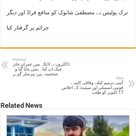
ترک پولیس نے مصطفیٰ شابوک کو منافع فراڈ اور دیگر
جرائم پر گرفتار کیا
Previous
ڈاکٹروں نے اڈیالہ میں عمران خان
چیک اپ کیا، ہمیں بتایا گیا وہ
صحتمند ہیں: بیرسٹر گوہر
Next
آئینی ترمیم کیلئے وفاقی کابینہ،
قومی اسمبلی اور سینیٹ کے اجلاس
17 اکتوبر کو طلب
Related News