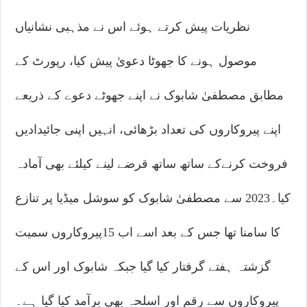
نظریات پیش کرتے ہوئے اس نے مذہبی نشانیاں
موصول ہونے کا جھوٹا دعویٰ پیش کیا، رپورٹ کے
مطابق مصطفیٰ شابوک نے اپنے جھوٹے دعوے کے ذریعے
اپنے پیروکاروں کی تعداد بڑھائی، انہیں اپنی جائیدادیں
فروخت کرنےکے ساتھ ساتھ قرضے لینے کیلئے بھی آمادہ
کیا۔2023 سے مصطفیٰ شابوک کو سوشل میڈیا پر تنازع
کا سامنا تھا جس کے بعد اسے اب 15پیروکاروں سمیت
گزشتہ ہفتے گرفتار کیا گیا جبکہ شابوک اور اس کے
پیروکاروں سے رقم اور اسلحہ بھی برآمد کیا گیا ہے۔