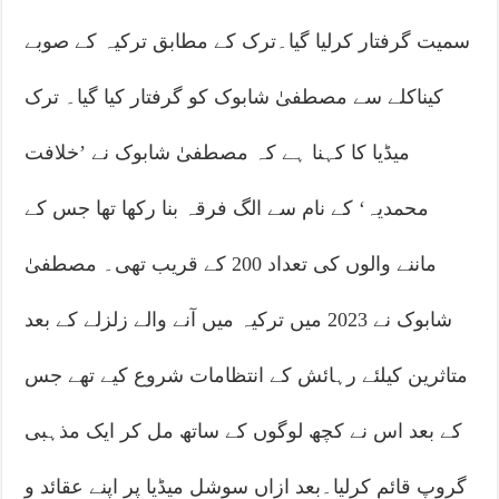
سمیت گرفتار کرلیا گیا۔ترک کے مطابق ترکیہ کے صوبے
کیناکلے سے مصطفیٰ شابوک کو گرفتار کیا گیا۔ ترک
میڈیا کا کہنا ہے کہ مصطفیٰ شابوک نے ’خلافت
محمدیہ‘ کے نام سے الگ فرقہ بنا رکھا تھا جس کے
ماننے والوں کی تعداد 200 کے قریب تھی۔ مصطفیٰ
شابوک نے 2023 میں ترکیہ میں آنے والے زلزلے کے بعد
متاثرین کیلئے رہائش کے انتظامات شروع کیے تھے جس
کے بعد اس نے کچھ لوگوں کے ساتھ مل کر ایک مذہبی
گروپ قائم کرلیا۔بعد ازاں سوشل میڈیا پر اپنے عقائد و