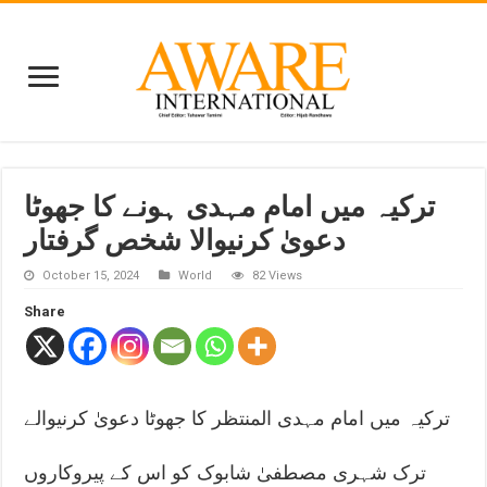
ترکیہ میں امام مہدی ہونے کا جھوٹا
دعویٰ کرنیوالا شخص گرفتار
October 15, 2024
World
82 Views
Share
ترکیہ میں امام مہدی المنتظر کا جھوٹا دعویٰ کرنیوالے
ترک شہری مصطفیٰ شابوک کو اس کے پیروکاروں