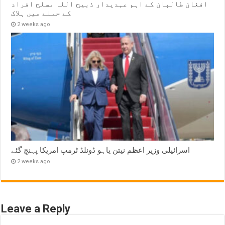
افغان طالبان کے اہم عہدیدار ذبیح اللہ مسلح افراد
کے حملے میں ہلاک
2 weeks ago
اسرائیلی وزیر اعظم نیتن یاہو ڈونلڈ ٹرمپ امریکا پہنچ گئے
2 weeks ago
Leave a Reply