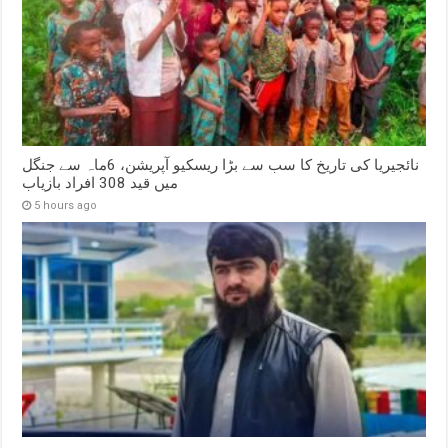
نائجیریا کی تاریخ کا سب سے بڑا ریسکیو آپریشن، 6ماہ سے جنگل
میں قید 308 افراد بازیاب
5 hours ago