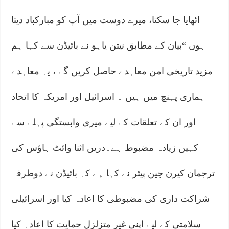
اٹھایا جا سکتا، میرے دوست میں آپ کو مبارکباد دیتا
ہوں “بیان کے مطابق نیتن یاہو نے بائیڈن سے کہا ہم
مزید تاریخی امن معاہدے حاصل کریں گے ، یہ معاہدے
ہماری پہنچ میں ہیں ۔ اسرائیل اور امریکہ کا اتحاد
اور ان کے تعلقات کے لیے میری وابستگی پہلے سے
کہیں زیادہ مضبوط ہے۔دریں اثنا وائٹ ہاؤس کی
ترجمان کیرن جین پیئر نے کہا ہے کہ بائیڈن نے دوطرفہ
شراکت داری کی مضبوطی کا اعادہ کیا اور اسرائیلی
سلامتی کے لیے اپنی غیر متزلزل حمایت کا اعادہ کیا