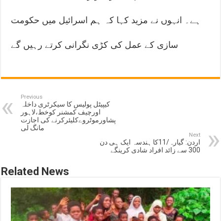
ہے۔ انہوں نے مزید کہا کہ ہم اسرائیل میں حکومت
سازی کے عمل کی کڑی نگرانی کرتے رہیں گے
Previous
کیپیٹل پولیس کا سیکرٹری داخلہ
اورچیف کمشنر کوخط،لاہور
پشاورموٹروےکلیئرکرنے کی اجازت
مانگ لی
Next
اردن: گیارہ/11کا ہندسہ ایک ہی دن
300 سے زائد افراد شادی کرینگے
Related News