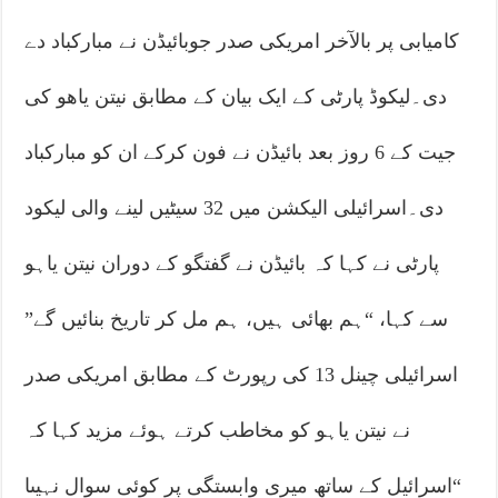
کامیابی پر بالآخر امریکی صدر جوبائیڈن نے مبارکباد دے
دی۔لیکوڈ پارٹی کے ایک بیان کے مطابق نیتن یاھو کی
جیت کے 6 روز بعد بائیڈن نے فون کرکے ان کو مبارکباد
دی۔اسرائیلی الیکشن میں 32 سیٹیں لینے والی لیکود
پارٹی نے کہا کہ بائیڈن نے گفتگو کے دوران نیتن یاہو
سے کہا، “ہم بھائی ہیں، ہم مل کر تاریخ بنائیں گے”
اسرائیلی چینل 13 کی رپورٹ کے مطابق امریکی صدر
نے نیتن یاہو کو مخاطب کرتے ہوئے مزید کہا کہ
“اسرائیل کے ساتھ میری وابستگی پر کوئی سوال نہیںا