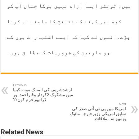
ہیں، ٹوئٹر ایسا آزاد نہیں ہوگا جہاں آپ کو
کچھ بھی کہنے کے نتائج کا سامنا نہ کرنا
پڑے۔انہوں نے کہا کہ ایسے اشتہارات ہوں گے
جو صارفین کی ضروریات کےمطابق ہوں۔
Previous
ارشدشریف کی المناک موت،کینیا
میں مشکوک 2کردار وقاراحمد اور
ڈرائیورخرم کون؟؟
Next
امریکا میں پی ٹی آئی صدر کی
سابق امریکی وزیرخارجہ مائیک
پومپیو سے ملاقات
Related News