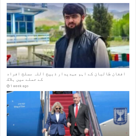
افغان طالبان کے اہم عہدیدار ذبیح اللہ مسلح افراد
کے حملے میں ہلاک
1 week ago