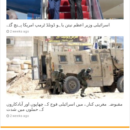
اسرائیلی وزیر اعظم نیتن یاہو ڈونلڈ ٹرمپ امریکا پہنچ گئے
2 weeks ago
مقبوضہ مغربی کنارے میں اسرائیلی فوج کے چھاپوں اور آبادکاروں
کے حملوں میں شدت
2 weeks ago