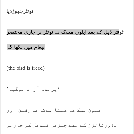
ٹوئٹرچھوڑدیا
ٹو
ئٹر ڈیل کے بعد ایلون مسک نے ٹوئٹر پر جاری مختصر
پیغام میں لکھا کہ
(the bird is freed)
’پرندہ آزاد ہوگیا‘
ایلون مسک کا کہنا ہےکہ صارفین اور
ایڈورٹائزز کے لیے چیزیں تبدیل کی جارہی