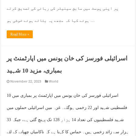
پر اپنی پوسٹ میں سابق سینیٹر کی رہائی کی تصدیق کرتے
ہوئے کہا کہ مجھے یہ بتاتے ہوئے خوشی ہو …
Read More »
اسرائیلی فورسز کی خان یونس میں اپارٹمنٹ پر
بمباری، مزید 10 شہید
November 22, 2023
World
اسرائیلی فورسز کی خان یونس میں اپارٹمنٹ پر بمباری میں 10
فلسطینی شہید اور 22 زخمی ہوگئے۔ غزہ میں اسرائیلی حملوں میں
شہید فلسطینیوں کی تعداد 14 ہزار 128 تک پہنچ گئی ہے، جبکہ 33
ہزار سے زائد زخمی ہیں۔ حماس کا کہنا ہے کہ ناکامیاں چھپانے کے لئے